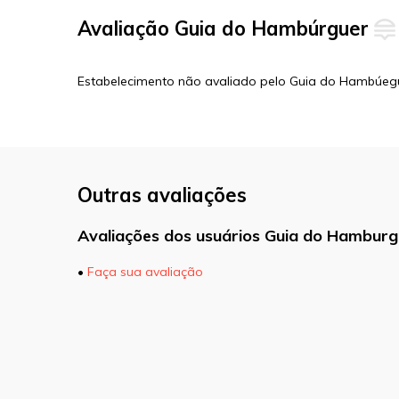
Avaliação Guia do Hambúrguer
Estabelecimento não avaliado pelo Guia do Hambúeg
Outras avaliações
Avaliações dos usuários Guia do Hamburg
•
Faça sua avaliação
O seu endereço de e-mail não será pu
marcados com
*
Comentário