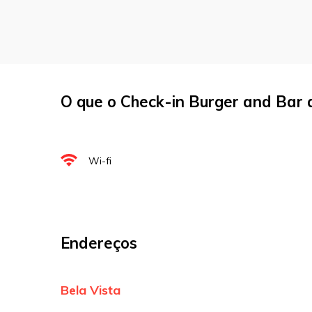
Nome
*
O que o Check-in Burger and Bar 
E-mail
*
Site
Wi-fi
Sua avaliação
Endereços
Bela Vista