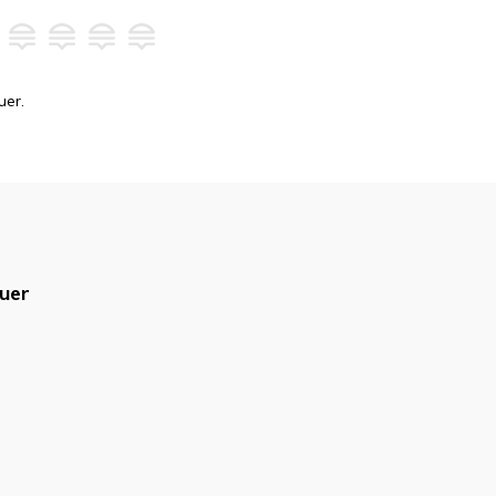
uer.
uer
blicado.
Campos obrigatórios são