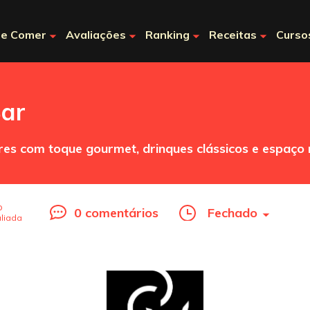
e Comer
Avaliações
Ranking
Receitas
Curso
Bar
s com toque gourmet, drinques clássicos e espaço
o
0 comentários
Fechado
liada