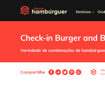
Notícias
Ond
Check-in Burger and 
Variedade de combinações de hambúrguere
nã
Compartilhe
ava