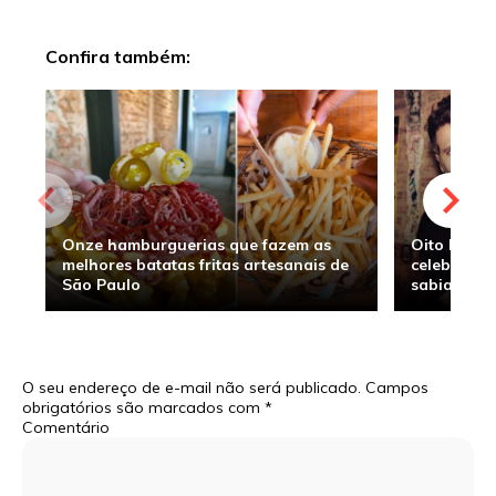
Confira também:
Onze hamburguerias que fazem as
Oito hambu
melhores batatas fritas artesanais de
celebridade
São Paulo
sabia
O seu endereço de e-mail não será publicado.
Campos
obrigatórios são marcados com
*
Comentário