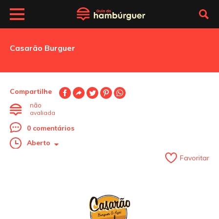
Casarão Burguer
Compartilhe
não
avaliada
0 comentários
Aberto
Favoritar