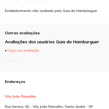
Estabelecimento não avaliado pelo Guia do Hambúeguer.
Outras avaliações
Avaliações dos usuários Guia do Hamburguer
•
Faça sua avaliação
O seu endereço de e-mail não será publicado.
PUBLICIDADE
Campos obrigatórios são marcados com
*
Comentário
Endereços
Vila João Ramalho
Nome
*
Rua Sereno, 62 - Vila João Ramalho, Santo André - SP