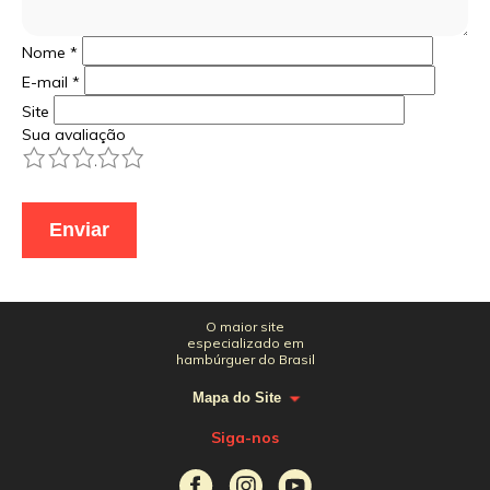
Nome
*
E-mail
*
Site
Sua avaliação
1
2
3
4
5
O maior site
especializado em
hambúrguer do Brasil
Mapa do Site
Siga-nos