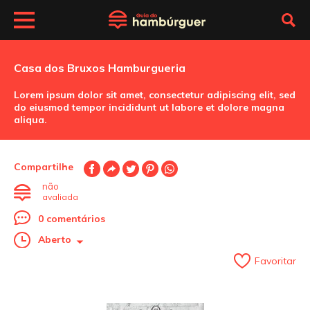
Casa dos Bruxos Hamburgueria
Lorem ipsum dolor sit amet, consectetur adipiscing elit, sed
do eiusmod tempor incididunt ut labore et dolore magna
aliqua.
Compartilhe
não
avaliada
0 comentários
Aberto
Favoritar