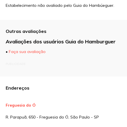
Estabelecimento não avaliado pelo Guia do Hambúeguer.
Outras avaliações
Avaliações dos usuários Guia do Hamburguer
•
Faça sua avaliação
O seu endereço de e-mail não será publicado.
PUBLICIDADE
Campos obrigatórios são marcados com
*
Comentário
Endereços
Freguesia do Ó
Nome
*
R. Parapuã, 650 - Freguesia do Ó, São Paulo - SP