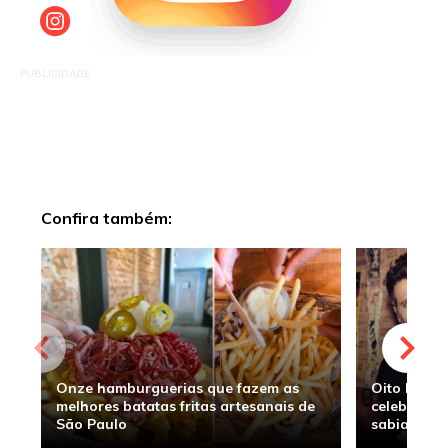
PUBLICIDADE
Confira também:
Onze hamburguerias que fazem as
Oito hambu
melhores batatas fritas artesanais de
celebridade
São Paulo
sabia