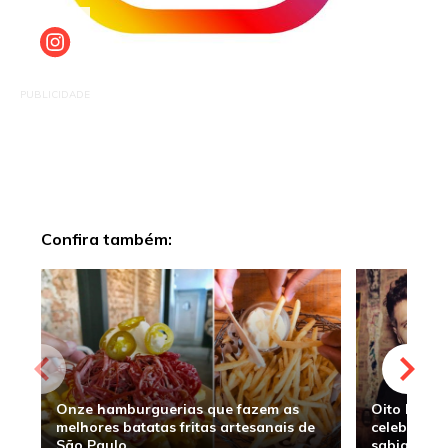
PUBLICIDADE
Confira também:
Onze hamburguerias que fazem as
Oito hambu
melhores batatas fritas artesanais de
celebridade
São Paulo
sabia