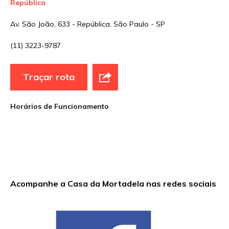
República
Nome
*
Av. São João, 633 - República, São Paulo - SP
(11) 3223-9787
E-mail
*
Traçar rota
Site
Horários de Funcionamento
Sua avaliação
Acompanhe a Casa da Mortadela nas redes sociais