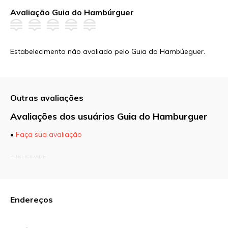
Avaliação Guia do Hambúrguer
Estabelecimento não avaliado pelo Guia do Hambúeguer.
Outras avaliações
Avaliações dos usuários Guia do Hamburguer
•
Faça sua avaliação
O seu endereço de e-mail não será publicado.
PUBLICIDADE
Campos obrigatórios são marcados com
*
Comentário
Endereços