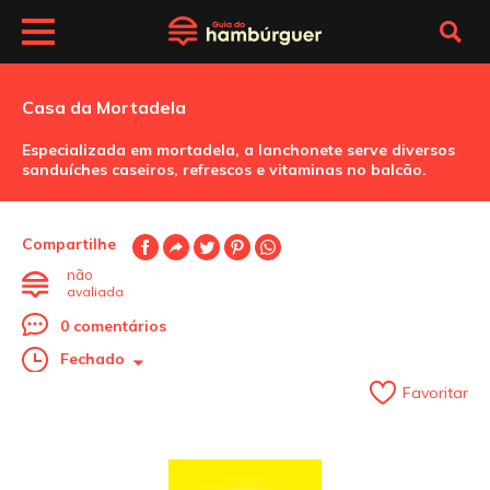
Casa da Mortadela
Especializada em mortadela, a lanchonete serve diversos
sanduíches caseiros, refrescos e vitaminas no balcão.
Compartilhe
não
avaliada
0 comentários
Fechado
Favoritar