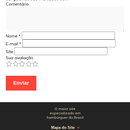
Comentário
Nome
*
E-mail
*
Site
Sua avaliação
1
2
3
4
5
O maior site
especializado em
hambúrguer do Brasil
Mapa do Site