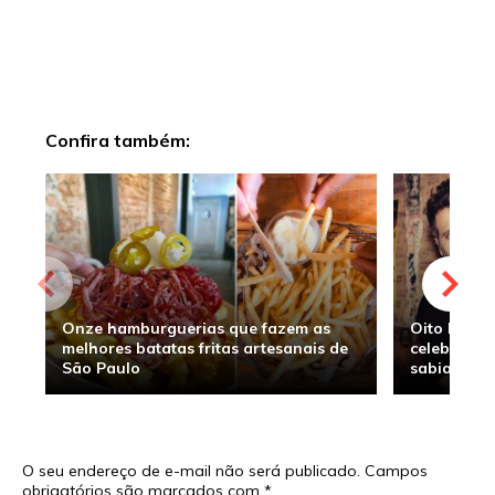
Confira também:
Onze hamburguerias que fazem as
Oito hambu
melhores batatas fritas artesanais de
celebridade
São Paulo
sabia
O seu endereço de e-mail não será publicado.
Campos
obrigatórios são marcados com
*