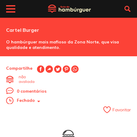
Cartel Burger
O hambúrguer mais mafioso da Zona Norte, que visa
qualidade e atendimento.
Compartilhe
não
avaliada
0 comentários
Fechado
Favoritar