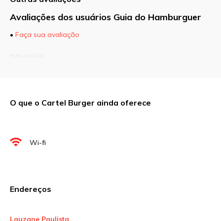
Avaliações dos usuários Guia do Hamburguer
•
Faça sua avaliação
O seu endereço de e-mail não será publicado.
PUBLICIDADE
Campos obrigatórios são marcados com
*
Comentário
O que o Cartel Burger ainda oferece
Nome
*
Wi-fi
E-mail
*
Endereços
Site
Lauzane Paulista