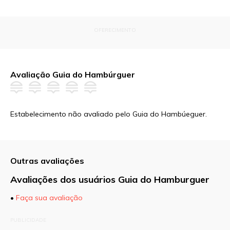
OFERECIMENTO
Avaliação Guia do Hambúrguer
Estabelecimento não avaliado pelo Guia do Hambúeguer.
Outras avaliações
Avaliações dos usuários Guia do Hamburguer
•
Faça sua avaliação
O seu endereço de e-mail não será publicado.
PUBLICIDADE
Campos obrigatórios são marcados com
*