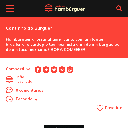
Cantinho do Burguer
Hambúrguer artesanal americano, com um toque
brasileiro, e cardápio tex mex! Está afim de um burgão ou
de um taco mexicano? BORA COMEEEER!!
Compartilhe
não
avaliada
0 comentários
Fechado
Favoritar