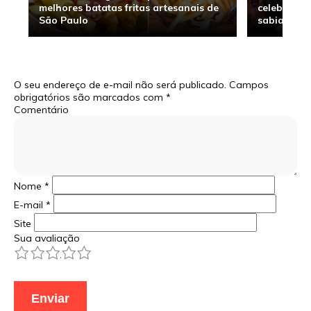
melhores batatas fritas artesanais de
celebridade
São Paulo
sabia
O seu endereço de e-mail não será publicado.
Campos
obrigatórios são marcados com
*
Comentário
Nome
*
E-mail
*
Site
Sua avaliação
1
2
3
4
5