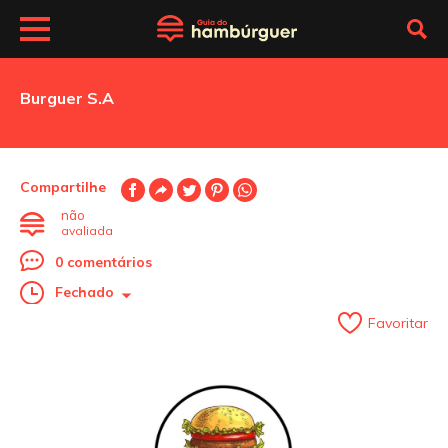
Burguer S.A
Compartilhe
não
avaliada
0 comentários
Fechado
Favoritar