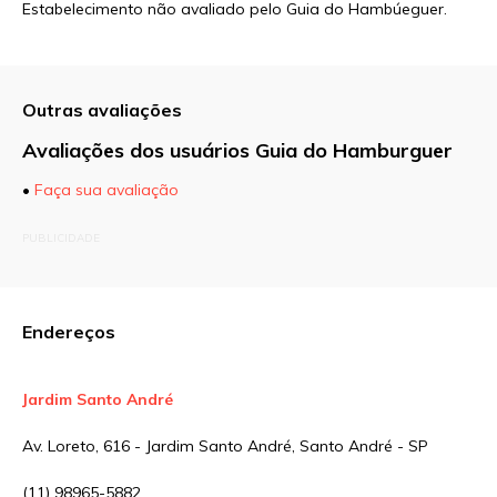
Estabelecimento não avaliado pelo Guia do Hambúeguer.
Outras avaliações
Avaliações dos usuários Guia do Hamburguer
•
Faça sua avaliação
O seu endereço de e-mail não será publicado.
PUBLICIDADE
Campos obrigatórios são marcados com
*
Comentário
Endereços
Jardim Santo André
Nome
*
Av. Loreto, 616 - Jardim Santo André, Santo André - SP
(11) 98965-5882