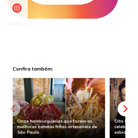
PUBLICIDADE
Confira também:
Onze hamburguerias que fazem as
Oito hambu
melhores batatas fritas artesanais de
celebridade
São Paulo
sabia