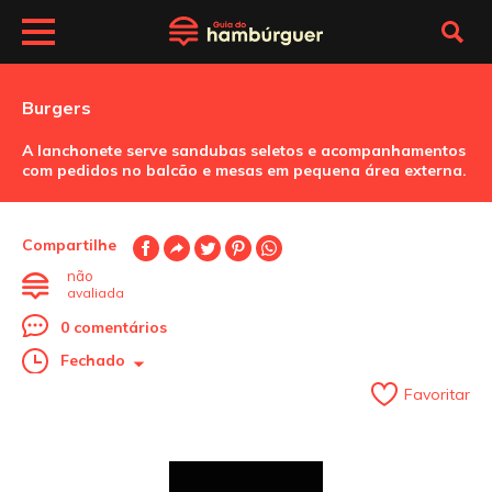
Burgers
A lanchonete serve sandubas seletos e acompanhamentos
com pedidos no balcão e mesas em pequena área externa.
Compartilhe
não
avaliada
0 comentários
Fechado
Favoritar