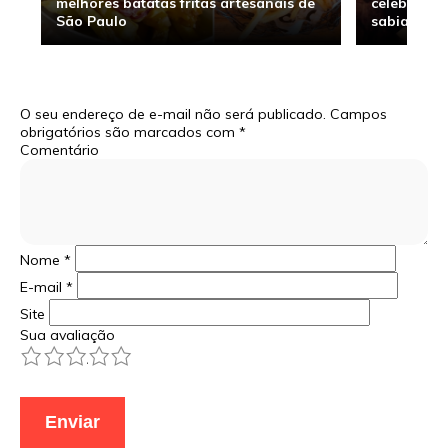
melhores batatas fritas artesanais de
celebridade
São Paulo
sabia
O seu endereço de e-mail não será publicado.
Campos
obrigatórios são marcados com
*
Comentário
Nome
*
E-mail
*
Site
Sua avaliação
1
2
3
4
5