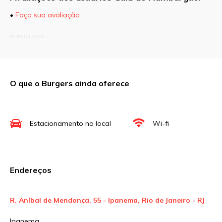
•
Faça sua avaliação
O seu endereço de e-mail não será publicado.
PUBLICIDADE
Campos obrigatórios são marcados com
*
Comentário
O que o Burgers ainda oferece
Nome
*
Estacionamento no local
Wi-fi
E-mail
*
Endereços
Site
R. Aníbal de Mendonça, 55 - Ipanema, Rio de Janeiro - RJ
Ipanema