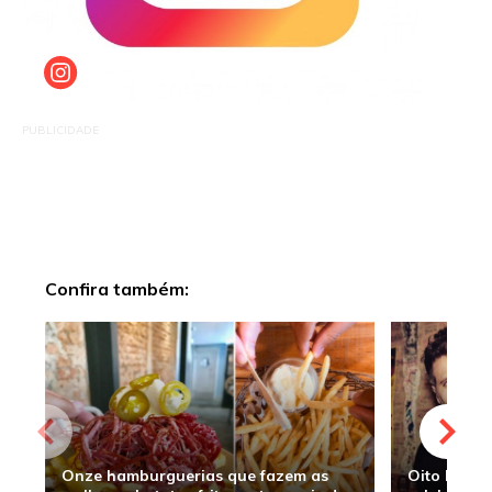
PUBLICIDADE
Confira também:
Onze hamburguerias que fazem as
Oito hambu