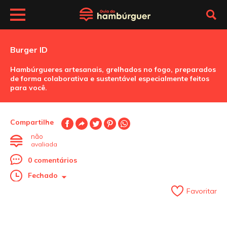
Burger ID
Hambúrgueres artesanais, grelhados no fogo, preparados
de forma colaborativa e sustentável especialmente feitos
para você.
Compartilhe
não
avaliada
0 comentários
Fechado
Favoritar