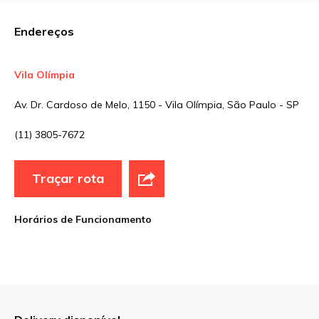
Comentário
Endereços
Vila Olímpia
Nome
*
Av. Dr. Cardoso de Melo, 1150 - Vila Olímpia, São Paulo - SP
(11) 3805-7672
E-mail
*
Traçar rota
Site
Horários de Funcionamento
Sua avaliação