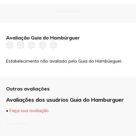
OFERECIMENTO
Avaliação Guia do Hambúrguer
Estabelecimento não avaliado pelo Guia do Hambúeguer.
Outras avaliações
Avaliações dos usuários Guia do Hamburguer
•
Faça sua avaliação
O seu endereço de e-mail não será publicado.
PUBLICIDADE
Campos obrigatórios são marcados com
*