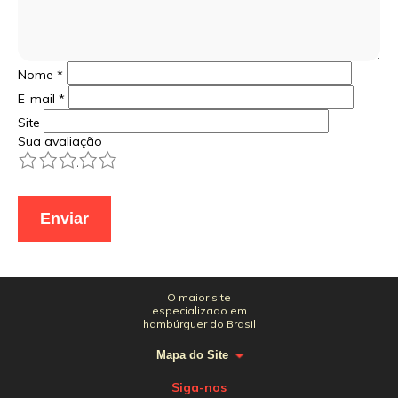
Nome
*
E-mail
*
Site
Sua avaliação
1
2
3
4
5
O maior site
especializado em
hambúrguer do Brasil
Mapa do Site
Siga-nos