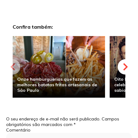
Confira também:
Onze hamburguerias que fazem as
Oito hambu
melhores batatas fritas artesanais de
celebridade
São Paulo
sabia
O seu endereço de e-mail não será publicado.
Campos
obrigatórios são marcados com
*
Comentário