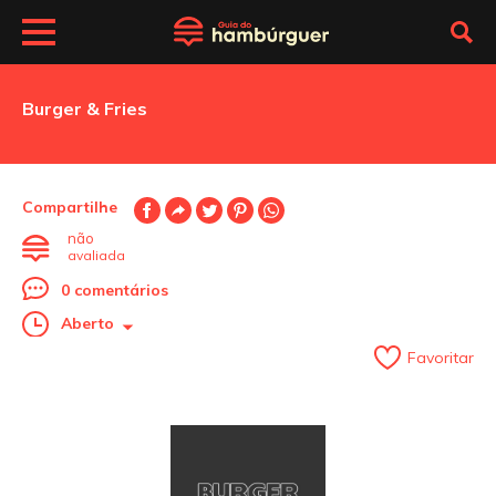
Burger & Fries
Compartilhe
não
avaliada
0 comentários
Aberto
Favoritar