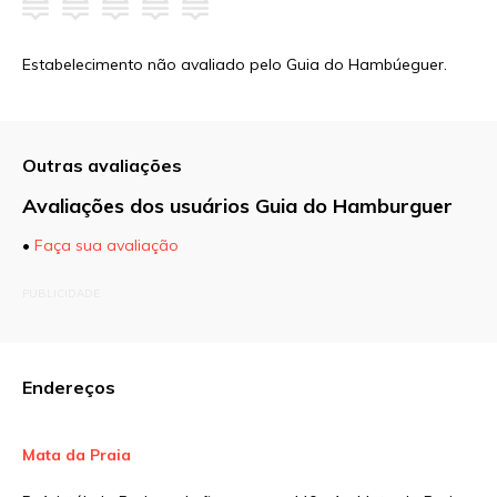
Estabelecimento não avaliado pelo Guia do Hambúeguer.
Outras avaliações
Avaliações dos usuários Guia do Hamburguer
•
Faça sua avaliação
O seu endereço de e-mail não será publicado.
PUBLICIDADE
Campos obrigatórios são marcados com
*
Comentário
Endereços
Mata da Praia
Nome
*