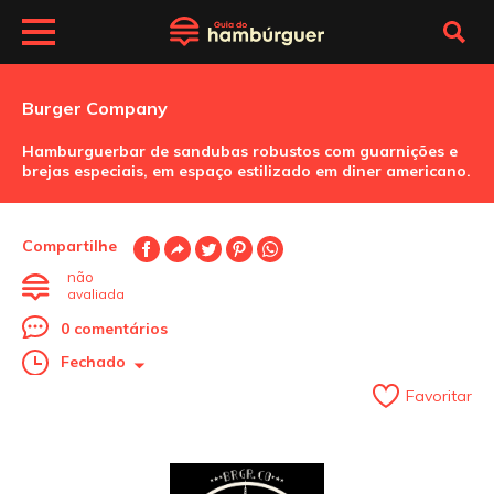
Burger Company
Hamburguerbar de sandubas robustos com guarnições e
brejas especiais, em espaço estilizado em diner americano.
Compartilhe
não
avaliada
0 comentários
Fechado
Favoritar