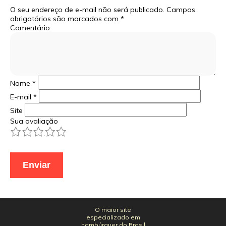
O seu endereço de e-mail não será publicado.
Campos
obrigatórios são marcados com
*
Comentário
Nome
*
E-mail
*
Site
Sua avaliação
1
2
3
4
5
O maior site
especializado em
hambúrguer do Brasil