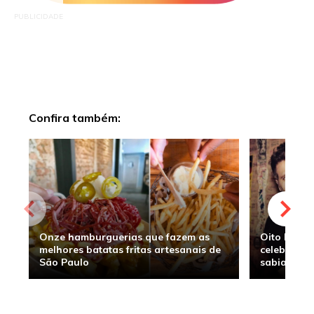
PUBLICIDADE
Confira também:
Onze hamburguerias que fazem as
Oito hambu
melhores batatas fritas artesanais de
celebridade
São Paulo
sabia