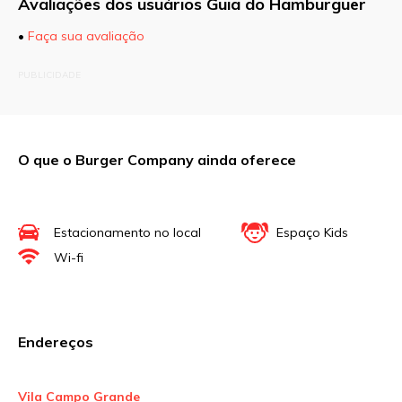
Avaliações dos usuários Guia do Hamburguer
•
Faça sua avaliação
O seu endereço de e-mail não será publicado.
PUBLICIDADE
Campos obrigatórios são marcados com
*
Comentário
O que o Burger Company ainda oferece
Nome
*
Estacionamento no local
Espaço Kids
Wi-fi
E-mail
*
Endereços
Site
Vila Campo Grande