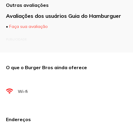
Outras avaliações
Avaliações dos usuários Guia do Hamburguer
•
Faça sua avaliação
O seu endereço de e-mail não será publicado.
PUBLICIDADE
Campos obrigatórios são marcados com
*
Comentário
O que o Burger Bros ainda oferece
Nome
*
Wi-fi
E-mail
*
Endereços
Site