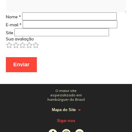
Nome
*
E-mail
*
Site
Sua avaliação
1
2
3
4
5
O maior site
especializado em
hambúrguer do Brasil
Mapa do Site
Siga-nos