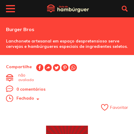
Burger Bros
Lanchonete artesanal em espaço despretensioso serve
cervejas e hambúrgueres especiais de ingredientes seletos.
Compartilhe
não
avaliada
0 comentários
Fechado
Favoritar