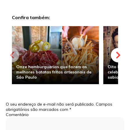
Confira também:
Onze hamburguerias que fazem as
Oito hambu
melhores batatas fritas artesanais de
celebridade
São Paulo
sabia
O seu endereço de e-mail não será publicado.
Campos
obrigatórios são marcados com
*
Comentário