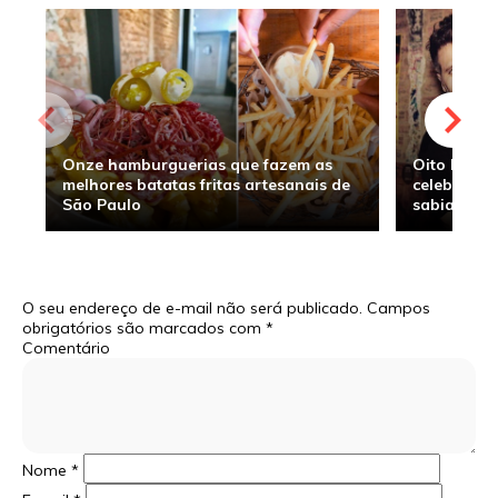
Onze hamburguerias que fazem as
Oito hambu
melhores batatas fritas artesanais de
celebridade
São Paulo
sabia
O seu endereço de e-mail não será publicado.
Campos
obrigatórios são marcados com
*
Comentário
Nome
*