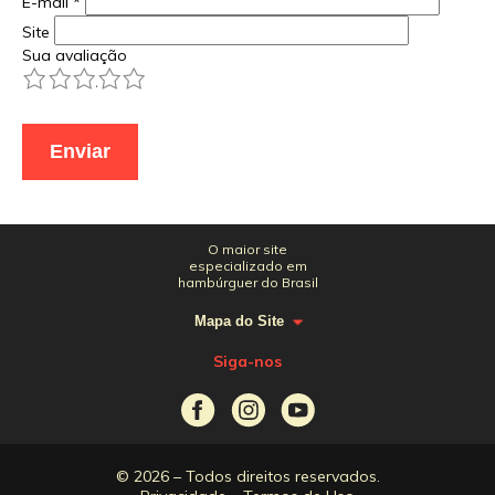
E-mail
*
Site
Sua avaliação
1
2
3
4
5
O maior site
especializado em
hambúrguer do Brasil
Mapa do Site
Siga-nos
© 2026 – Todos direitos reservados.