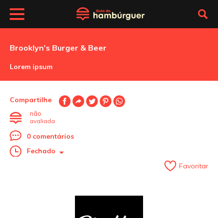
Brooklyn’s Burger & Beer
Lorem ipsum
Compartilhe
não
avaliada
0 comentários
Fechado
Favoritar