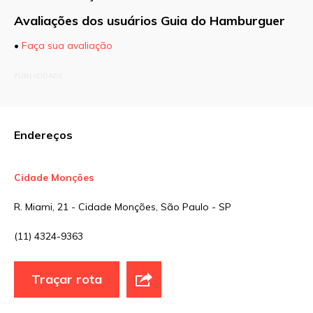
Avaliações dos usuários Guia do Hamburguer
•
Faça sua avaliação
O seu endereço de e-mail não será publicado.
PUBLICIDADE
Campos obrigatórios são marcados com
*
Comentário
Endereços
Cidade Monções
Nome
*
R. Miami, 21 - Cidade Monções, São Paulo - SP
(11) 4324-9363
E-mail
*
Traçar rota
Site