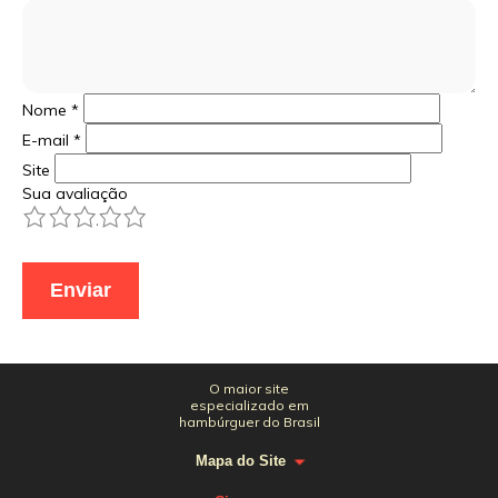
Nome
*
E-mail
*
Site
Sua avaliação
1
2
3
4
5
O maior site
especializado em
hambúrguer do Brasil
Mapa do Site