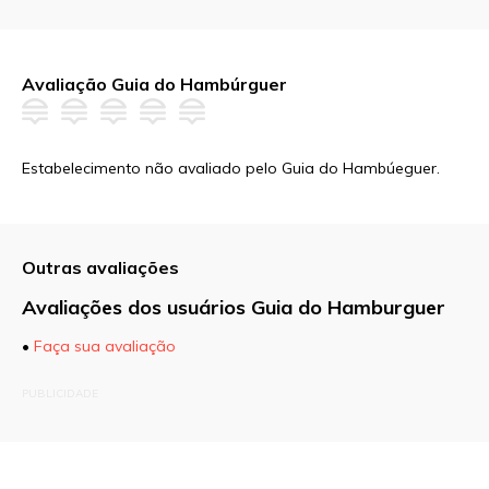
Avaliação Guia do Hambúrguer
Estabelecimento não avaliado pelo Guia do Hambúeguer.
Outras avaliações
Avaliações dos usuários Guia do Hamburguer
•
Faça sua avaliação
O seu endereço de e-mail não será publicado.
PUBLICIDADE
Campos obrigatórios são marcados com
*
Comentário