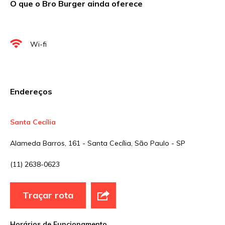
O que o Bro Burger ainda oferece
Nome
*
Wi-fi
E-mail
*
Endereços
Site
Santa Cecília
Alameda Barros, 161 - Santa Cecília, São Paulo - SP
Sua avaliação
(11) 2638-0623
Traçar rota
Horários de Funcionamento