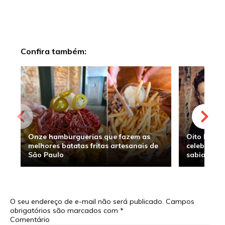
Confira também:
Onze hamburguerias que fazem as
Oito hambu
melhores batatas fritas artesanais de
celebridade
São Paulo
sabia
O seu endereço de e-mail não será publicado.
Campos
obrigatórios são marcados com
*
Comentário