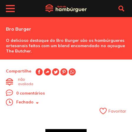
Bro Burger
O delicioso destaque do Bro Burger são os hambúrgueres
artesanais feitos com um blend encomendado no açougue
The Butcher.
Compartilhe
não
avaliada
0 comentários
Fechado
Favoritar