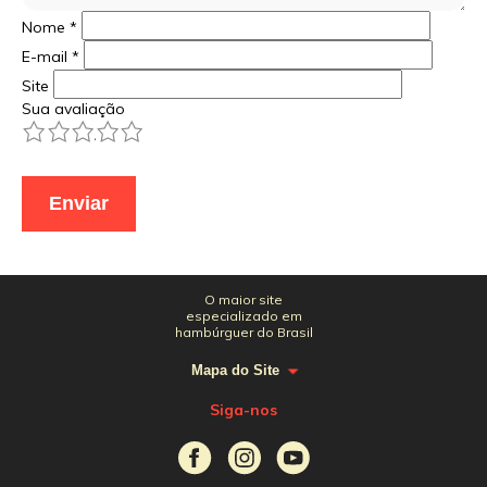
Nome
*
E-mail
*
Site
Sua avaliação
1
2
3
4
5
O maior site
especializado em
hambúrguer do Brasil
Mapa do Site
Siga-nos