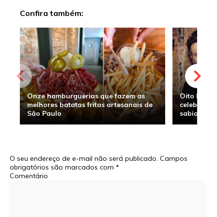
Confira também:
Onze hamburguerias que fazem as
Oito hambu
melhores batatas fritas artesanais de
celebridade
São Paulo
sabia
O seu endereço de e-mail não será publicado.
Campos
obrigatórios são marcados com
*
Comentário