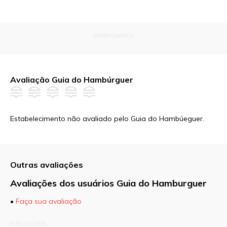
OFERECIMENTO
Avaliação Guia do Hambúrguer
Estabelecimento não avaliado pelo Guia do Hambúeguer.
Outras avaliações
Avaliações dos usuários Guia do Hamburguer
•
Faça sua avaliação
O seu endereço de e-mail não será publicado.
PUBLICIDADE
Campos obrigatórios são marcados com
*