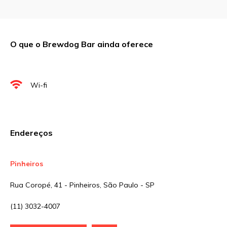
Comentário
O que o Brewdog Bar ainda oferece
Nome
*
Wi-fi
E-mail
*
Endereços
Site
Pinheiros
Rua Coropé, 41 - Pinheiros, São Paulo - SP
Sua avaliação
(11) 3032-4007