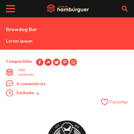
Brewdog Bar
Lorem ipsum
Compartilhe
não
avaliada
0 comentários
Fechado
Favoritar