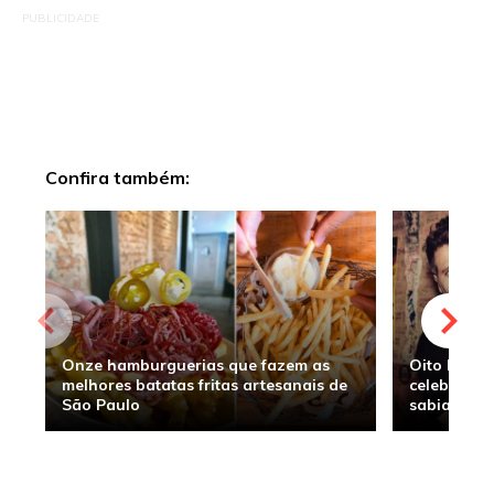
PUBLICIDADE
Confira também:
Onze hamburguerias que fazem as
Oito hambu
melhores batatas fritas artesanais de
celebridade
São Paulo
sabia