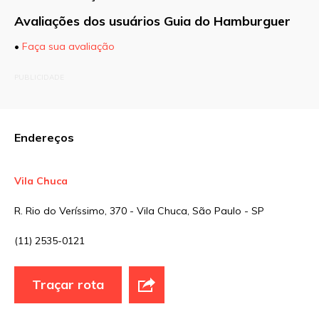
Avaliações dos usuários Guia do Hamburguer
•
Faça sua avaliação
O seu endereço de e-mail não será publicado.
PUBLICIDADE
Campos obrigatórios são marcados com
*
Comentário
Endereços
Vila Chuca
Nome
*
R. Rio do Veríssimo, 370 - Vila Chuca, São Paulo - SP
(11) 2535-0121
E-mail
*
Traçar rota
Site