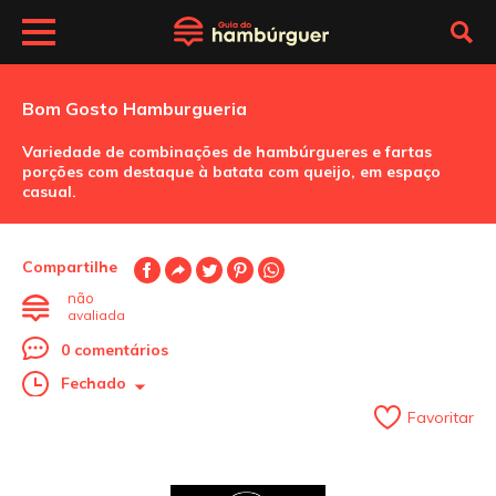
Bom Gosto Hamburgueria
Variedade de combinações de hambúrgueres e fartas
porções com destaque à batata com queijo, em espaço
casual.
Compartilhe
não
avaliada
0 comentários
Fechado
Favoritar