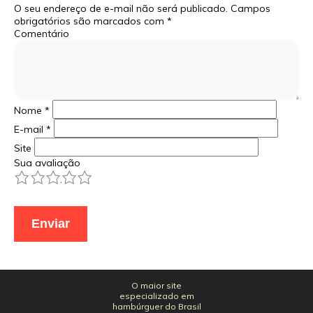
O seu endereço de e-mail não será publicado.
Campos
obrigatórios são marcados com
*
Comentário
Nome
*
E-mail
*
Site
Sua avaliação
1
2
3
4
5
O maior site
especializado em
hambúrguer do Brasil