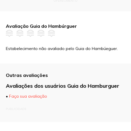
OFERECIMENTO
Avaliação Guia do Hambúrguer
Estabelecimento não avaliado pelo Guia do Hambúeguer.
Outras avaliações
Avaliações dos usuários Guia do Hamburguer
•
Faça sua avaliação
O seu endereço de e-mail não será publicado.
PUBLICIDADE
Campos obrigatórios são marcados com
*
Comentário