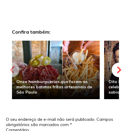
Confira também:
Onze hamburguerias que fazem as
Oito hambu
melhores batatas fritas artesanais de
celebridade
São Paulo
sabia
O seu endereço de e-mail não será publicado.
Campos
obrigatórios são marcados com
*
Comentário