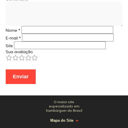
Nome
*
E-mail
*
Site
Sua avaliação
1
2
3
4
5
O maior site
especializado em
hambúrguer do Brasil
Mapa do Site