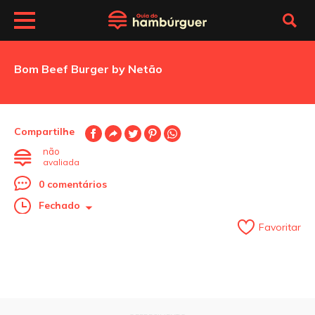
Bom Beef Burger by Netão
Compartilhe
não
avaliada
0 comentários
Fechado
Favoritar