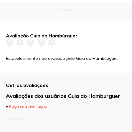
OFERECIMENTO
Avaliação Guia do Hambúrguer
Estabelecimento não avaliado pelo Guia do Hambúeguer.
Outras avaliações
Avaliações dos usuários Guia do Hamburguer
•
Faça sua avaliação
O seu endereço de e-mail não será publicado.
PUBLICIDADE
Campos obrigatórios são marcados com
*