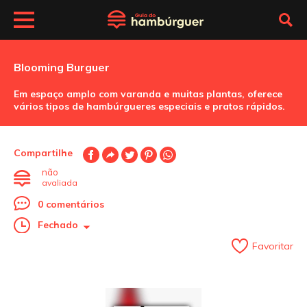
Blooming Burguer
Em espaço amplo com varanda e muitas plantas, oferece
vários tipos de hambúrgueres especiais e pratos rápidos.
Compartilhe
não
avaliada
0 comentários
Fechado
Favoritar