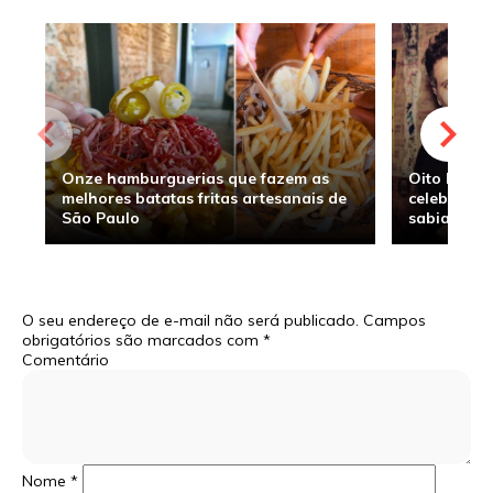
Onze hamburguerias que fazem as
Oito hambu
melhores batatas fritas artesanais de
celebridade
São Paulo
sabia
O seu endereço de e-mail não será publicado.
Campos
obrigatórios são marcados com
*
Comentário
Nome
*