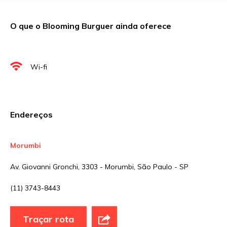
Comentário
O que o Blooming Burguer ainda oferece
Nome
*
Wi-fi
E-mail
*
Endereços
Site
Morumbi
Av. Giovanni Gronchi, 3303 - Morumbi, São Paulo - SP
Sua avaliação
(11) 3743-8443
Traçar rota