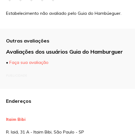
Estabelecimento não avaliado pelo Guia do Hambúeguer.
Outras avaliações
Avaliações dos usuários Guia do Hamburguer
•
Faça sua avaliação
O seu endereço de e-mail não será publicado.
PUBLICIDADE
Campos obrigatórios são marcados com
*
Comentário
Endereços
Itaim Bibi
Nome
*
R. Iaiá, 31 A - Itaim Bibi, São Paulo - SP