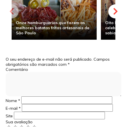
Onze hamburguerias que fazem as
Oito hambu
melhores batatas fritas artesanais de
celebridade
São Paulo
sabia
O seu endereço de e-mail não será publicado.
Campos
obrigatórios são marcados com
*
Comentário
Nome
*
E-mail
*
Site
Sua avaliação