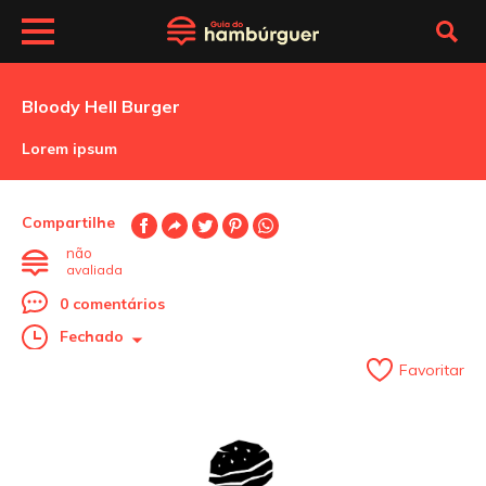
Bloody Hell Burger
Lorem ipsum
Compartilhe
não
avaliada
0 comentários
Fechado
Favoritar