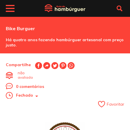
Bike Burguer
Há quatro anos fazendo hambúrguer artesanal com preço
justo.
Compartilhe
não
avaliada
0 comentários
Fechado
Favoritar