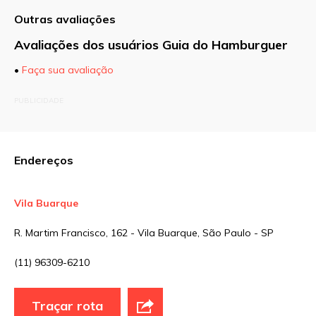
Outras avaliações
Avaliações dos usuários Guia do Hamburguer
•
Faça sua avaliação
O seu endereço de e-mail não será publicado.
PUBLICIDADE
Campos obrigatórios são marcados com
*
Comentário
Endereços
Vila Buarque
Nome
*
R. Martim Francisco, 162 - Vila Buarque, São Paulo - SP
(11) 96309-6210
E-mail
*
Traçar rota