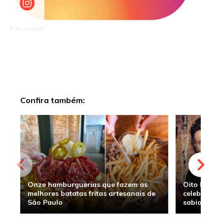
PUBLICIDADE
Confira também:
Onze hamburguerias que fazem as
Oito hambu
melhores batatas fritas artesanais de
celebridade
São Paulo
sabia