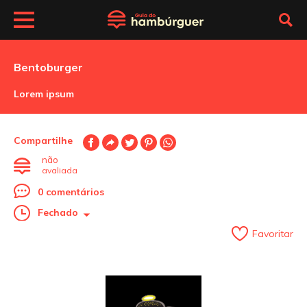
Bentoburger
Lorem ipsum
Compartilhe
não
avaliada
0 comentários
Fechado
Favoritar