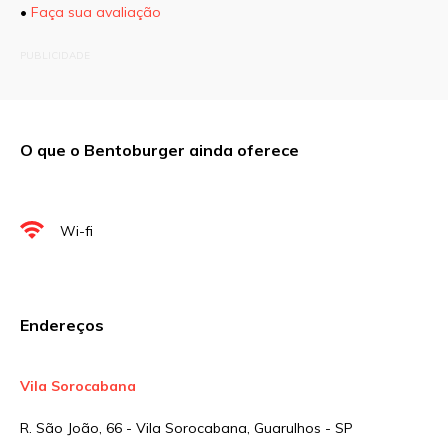
•
Faça sua avaliação
O seu endereço de e-mail não será publicado.
PUBLICIDADE
Campos obrigatórios são marcados com
*
Comentário
O que o Bentoburger ainda oferece
Nome
*
Wi-fi
E-mail
*
Endereços
Site
Vila Sorocabana
R. São João, 66 - Vila Sorocabana, Guarulhos - SP
Sua avaliação