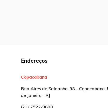
marcados com
*
Comentário
Nome
*
E-mail
*
Endereços
Site
Copacabana
Sua avaliação
Rua Aires de Saldanha, 98 - Copacabana, 
de Janeiro - RJ
(21) 2522-9800