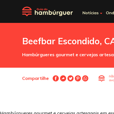
Notícias
Ond
Beefbar Escondido, 
Hambúrgueres gourmet e cervejas artesa
nã
Compartilhe
ava
Hambúrgueres gourmet e cervejas artesanais em es