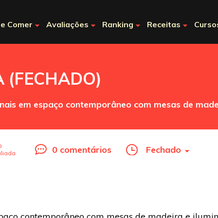
e Comer
Avaliações
Ranking
Receitas
Curso
CA (FECHADO)
nais em espaço contemporâneo com mesas de madei
o
0 comentários
Fechado
liada
paço contemporâneo com mesas de madeira e ilumin