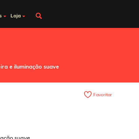
s
Loja
ra e iluminação suave
Favoritar
ação suave.