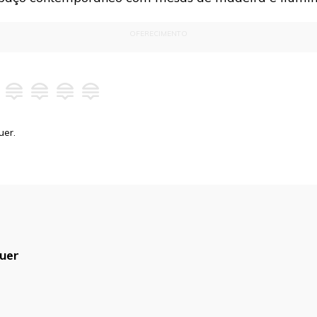
OFERECIMENTO
uer.
uer
blicado.
Campos obrigatórios são