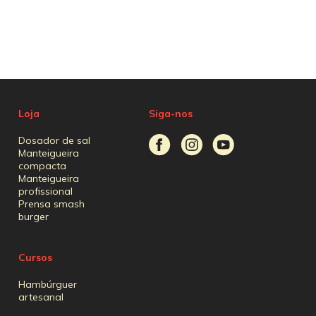
Loja
Siga-nos
Dosador de sal
Manteigueira
compacta
Manteigueira
profissional
Prensa smash
burger
Cursos
Hambúrguer
artesanal