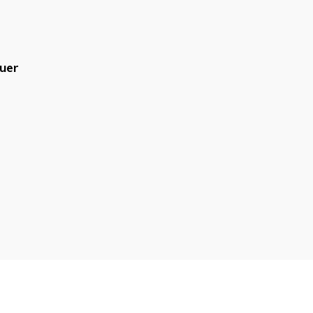
uer
blicado.
Campos obrigatórios são