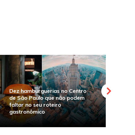
Dez hamburguerias no Centro
de São Paulo que não podem
faltar no seu roteiro
O
gastronômico
s