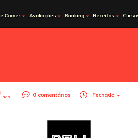
e Comer
Avaliações
Ranking
Receitas
Curso
o
0 comentários
Fechado
liada