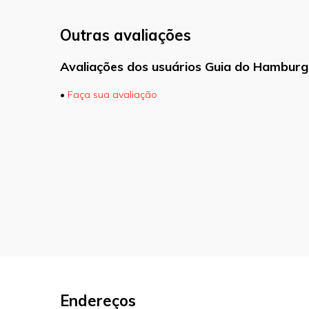
Outras avaliações
Avaliações dos usuários Guia do Hamburg
•
Faça sua avaliação
O seu endereço de e-mail não será pu
marcados com
*
Comentário
Nome
*
E-mail
*
Endereços