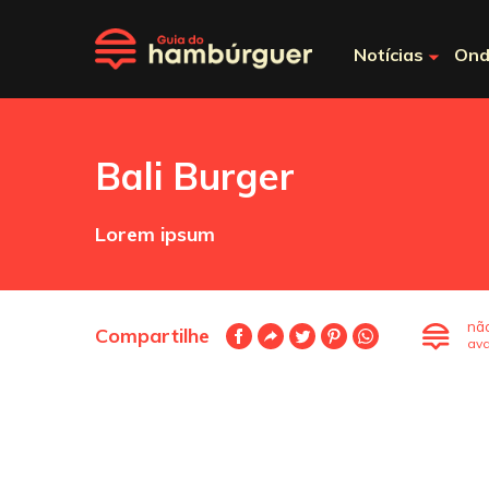
Notícias
Ond
Bali Burger
Lorem ipsum
nã
Compartilhe
ava