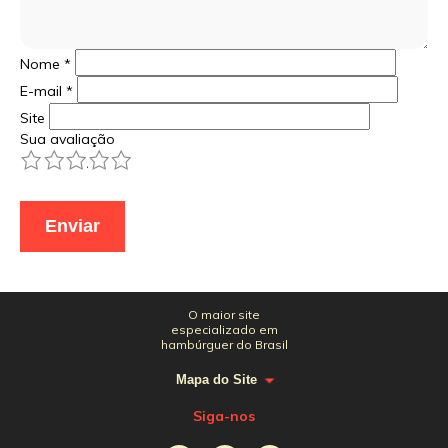
Nome
*
E-mail
*
Site
Sua avaliação
1
2
3
4
5
O maior site
especializado em
hambúrguer do Brasil
Mapa do Site
Siga-nos