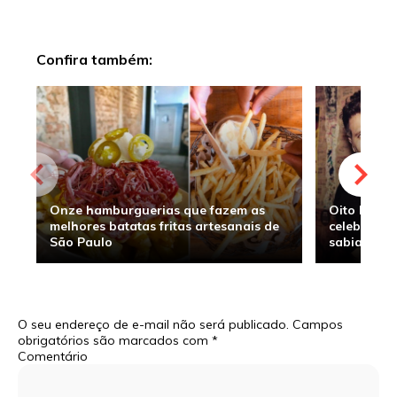
Confira também:
Onze hamburguerias que fazem as
Oito hambu
melhores batatas fritas artesanais de
celebridade
São Paulo
sabia
O seu endereço de e-mail não será publicado.
Campos
obrigatórios são marcados com
*
Comentário