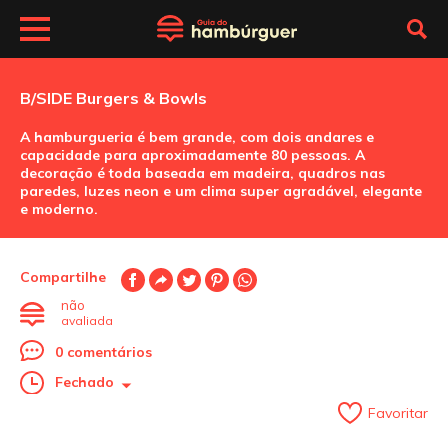
B/SIDE Burgers & Bowls
A hamburgueria é bem grande, com dois andares e
capacidade para aproximadamente 80 pessoas. A
decoração é toda baseada em madeira, quadros nas
paredes, luzes neon e um clima super agradável, elegante
e moderno.
Compartilhe
não
avaliada
0 comentários
Fechado
Favoritar