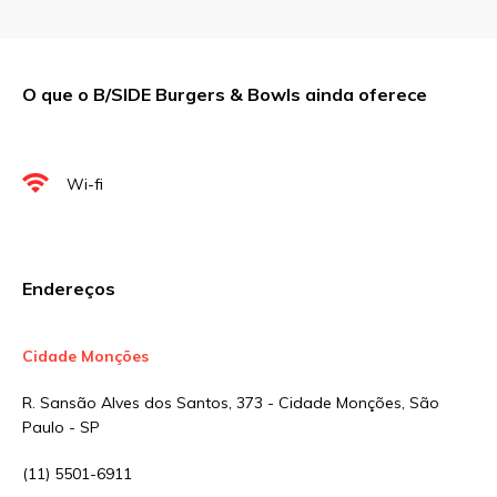
Comentário
O que o B/SIDE Burgers & Bowls ainda oferece
Nome
*
Wi-fi
E-mail
*
Endereços
Site
Cidade Monções
R. Sansão Alves dos Santos, 373 - Cidade Monções, São
Sua avaliação
Paulo - SP
(11) 5501-6911