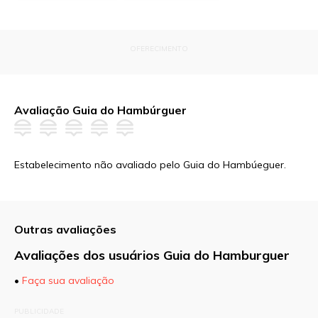
OFERECIMENTO
Avaliação Guia do Hambúrguer
Estabelecimento não avaliado pelo Guia do Hambúeguer.
Outras avaliações
Avaliações dos usuários Guia do Hamburguer
•
Faça sua avaliação
O seu endereço de e-mail não será publicado.
PUBLICIDADE
Campos obrigatórios são marcados com
*