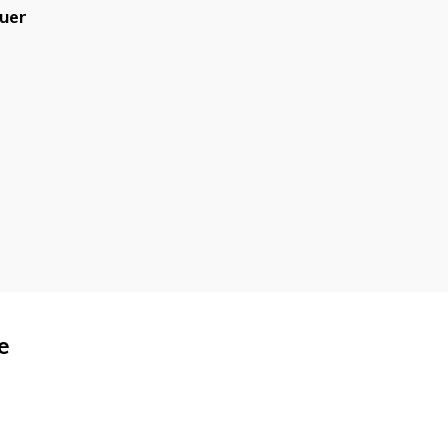
uer
blicado.
Campos obrigatórios são
e