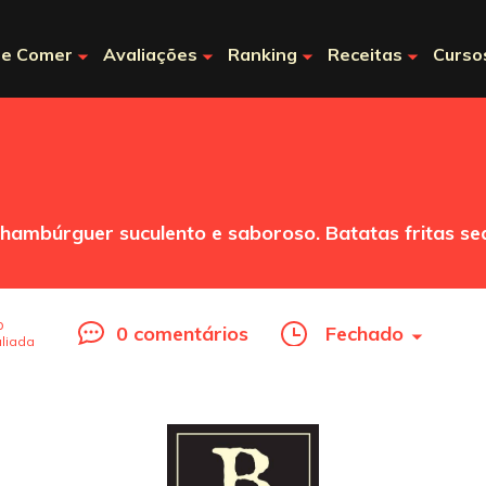
e Comer
Avaliações
Ranking
Receitas
Curso
ambúrguer suculento e saboroso. Batatas fritas sequ
o
0 comentários
Fechado
liada