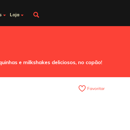
s
Loja
inhas e milkshakes deliciosos, no copão!
Favoritar