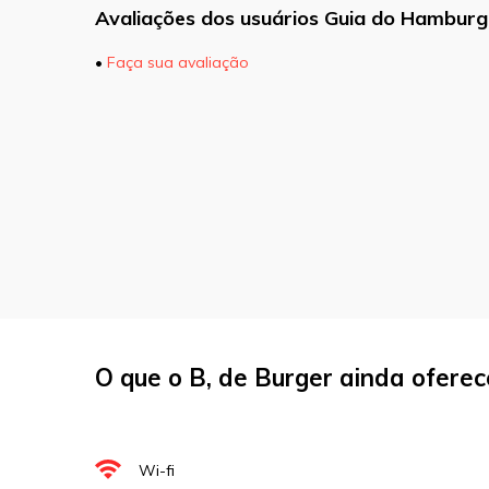
Avaliações dos usuários Guia do Hamburg
•
Faça sua avaliação
O seu endereço de e-mail não será pu
marcados com
*
Comentário
Nome
*
O que o B, de Burger ainda oferec
E-mail
*
Site
Wi-fi
Sua avaliação