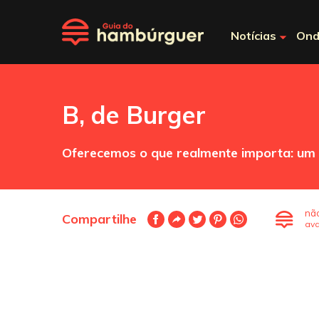
Notícias
Ond
B, de Burger
Oferecemos o que realmente importa: um h
nã
Compartilhe
ava