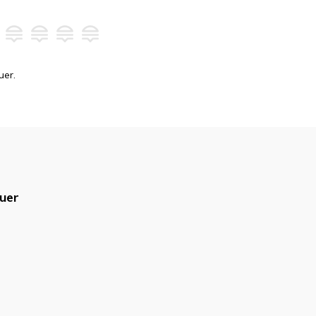
uer.
uer
blicado.
Campos obrigatórios são