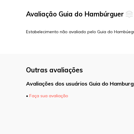
Avaliação Guia do Hambúrguer
Estabelecimento não avaliado pelo Guia do Hambúeg
Outras avaliações
Avaliações dos usuários Guia do Hamburg
•
Faça sua avaliação
O seu endereço de e-mail não será pu
marcados com
*
Comentário