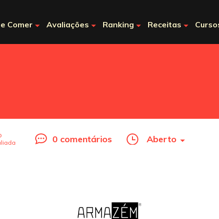
e Comer
Avaliações
Ranking
Receitas
Curso
o
0 comentários
Aberto
liada