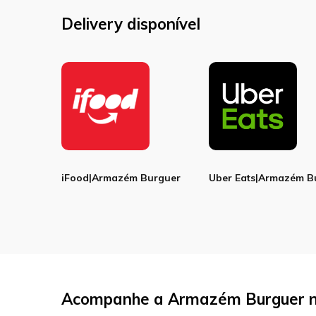
Delivery disponível
iFood|Armazém Burguer
Uber Eats|Armazém B
Acompanhe a Armazém Burguer na