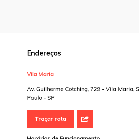
Nome
*
E-mail
*
Endereços
Site
Vila Maria
Sua avaliação
Av. Guilherme Cotching, 729 - Vila Maria, 
Paulo - SP
Traçar rota
Horários de Funcionamento