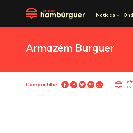
Notícias
Ond
Armazém Burguer
nã
Compartilhe
ava