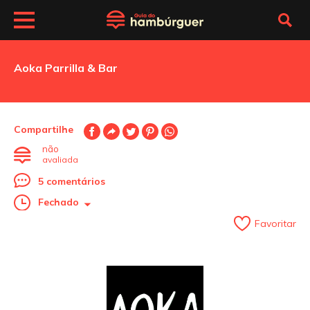
Aoka Parrilla & Bar
Compartilhe
não
avaliada
5 comentários
Fechado
Favoritar