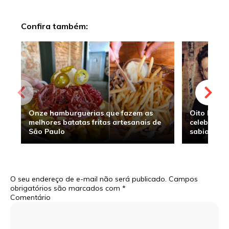
Confira também:
Onze hamburguerias que fazem as
Oito hambu
melhores batatas fritas artesanais de
celebridade
São Paulo
sabia
O seu endereço de e-mail não será publicado.
Campos
obrigatórios são marcados com
*
Comentário