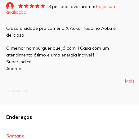
3 pessoas avaliaram •
Faça sua
avaliação
O seu endereço de e-mail não será publicado.
Campos obrigatórios são marcados com
*
Cruzo a cidade pra comer o X Aoka. Tudo no Aoka é
delicioso ,
Comentário
O melhor hambúrguer que já comi ! Casa com um
atendimento ótimo e uma energia incrível !
Super indico
Andrea
Nome
*
Mais
PUBLICIDADE
E-mail
*
Endereços
Site
Santana