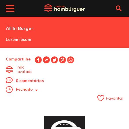
All In Burger
Lorem ipsum
Compartilhe
não
avaliada
0 comentários
Fechado
Favoritar