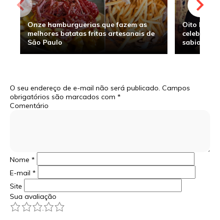
Onze hamburguerias que fazem as
Oito hambu
melhores batatas fritas artesanais de
celebridade
São Paulo
sabia
O seu endereço de e-mail não será publicado.
Campos
obrigatórios são marcados com
*
Comentário
Nome
*
E-mail
*
Site
Sua avaliação
1
2
3
4
5