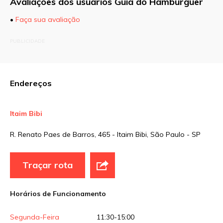
Avaliações dos usuários Guia do Hamburguer
•
Faça sua avaliação
O seu endereço de e-mail não será publicado.
PUBLICIDADE
Campos obrigatórios são marcados com
*
Comentário
Endereços
Itaim Bibi
Nome
*
R. Renato Paes de Barros, 465 - Itaim Bibi, São Paulo - SP
E-mail
*
Traçar rota
Horários de Funcionamento
Site
Segunda-Feira
11:30-15:00