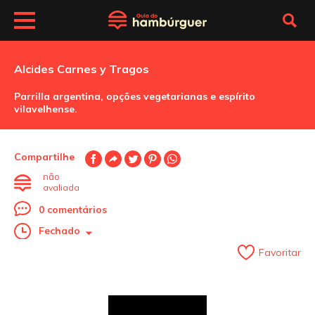
Alcides Carnes y Tragos
Parrilla argentina, opções vegetarianas e espírito
vilavelhense.
Compartilhe
não
avaliada
0 comentários
Fechado
Favoritar