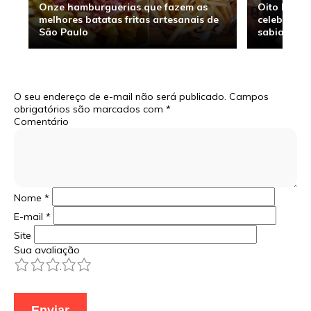
Onze hamburguerias que fazem as
Oito hambu
melhores batatas fritas artesanais de
celebridade
São Paulo
sabia
O seu endereço de e-mail não será publicado.
Campos
obrigatórios são marcados com
*
Comentário
Nome
*
E-mail
*
Site
Sua avaliação
1
2
3
4
5