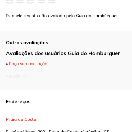
Estabelecimento não avaliado pelo Guia do Hambúeguer.
Outras avaliações
Avaliações dos usuários Guia do Hamburguer
•
Faça sua avaliação
O seu endereço de e-mail não será publicado.
PUBLICIDADE
Campos obrigatórios são marcados com
*
Comentário
Endereços
Praia da Costa
Nome
*
R. Inácio Higino, 200 - Praia da Costa, Vila Velha - ES