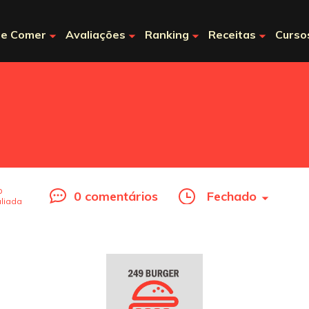
e Comer
Avaliações
Ranking
Receitas
Curso
o
0 comentários
Fechado
liada