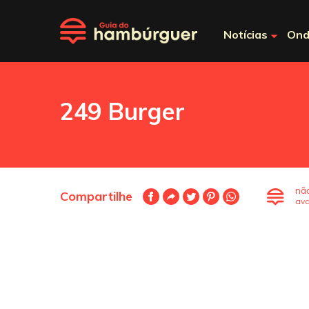
Notícias
Ond
249 Burger
nã
Compartilhe
ava