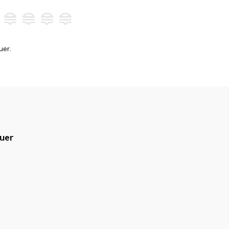
uer.
uer
blicado.
Campos obrigatórios são