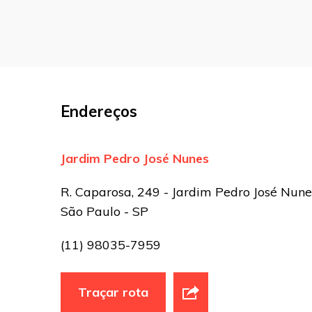
Nome
*
E-mail
*
Endereços
Site
Jardim Pedro José Nunes
Sua avaliação
R. Caparosa, 249 - Jardim Pedro José Nune
São Paulo - SP
(11) 98035-7959
Traçar rota