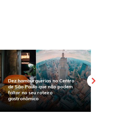
Dez hamburguerias no Centro
de São Paulo que não podem
faltar no seu roteiro
O
gastronômico
s