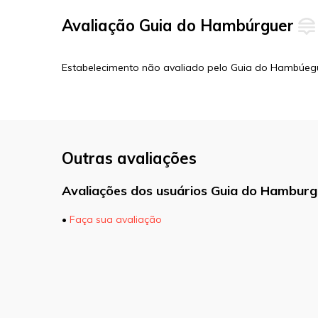
Avaliação Guia do Hambúrguer
Estabelecimento não avaliado pelo Guia do Hambúeg
Outras avaliações
Avaliações dos usuários Guia do Hamburg
•
Faça sua avaliação
O seu endereço de e-mail não será pu
marcados com
*
Comentário