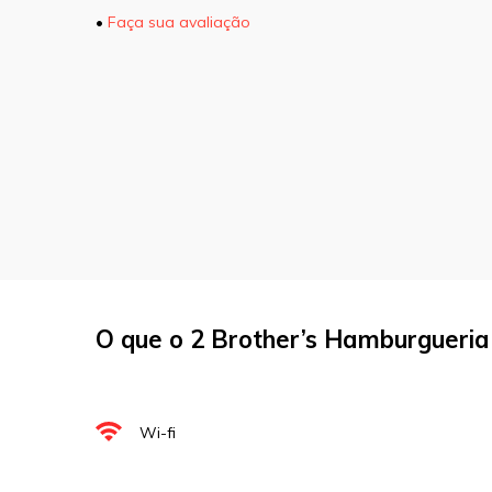
•
Faça sua avaliação
O seu endereço de e-mail não será pu
marcados com
*
Comentário
Nome
*
O que o 2 Brother’s Hamburgueria
E-mail
*
Site
Wi-fi
Sua avaliação