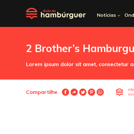
Notícias
Ond
2 Brother’s Hamburgu
Lorem ipsum dolor sit amet, consectetur ad
nã
Compartilhe
ava