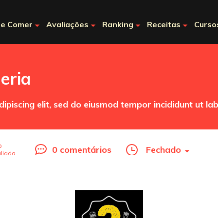
e Comer
Avaliações
Ranking
Receitas
Curso
eria
ipiscing elit, sed do eiusmod tempor incididunt ut l
o
0 comentários
Fechado
liada