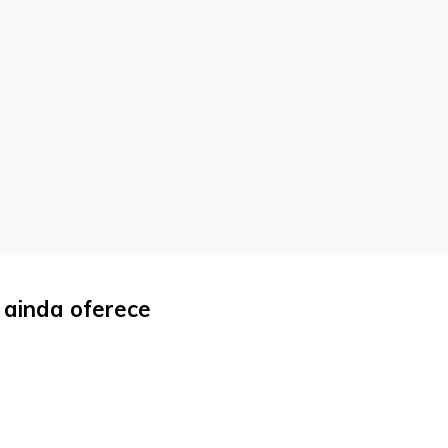
blicado.
Campos obrigatórios são
 ainda oferece