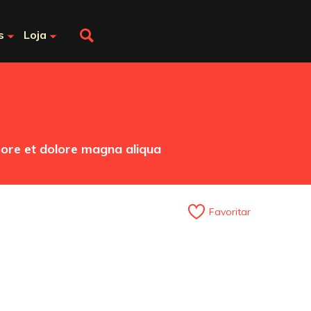
s
Loja
abore et dolore magna aliqua
Favoritar