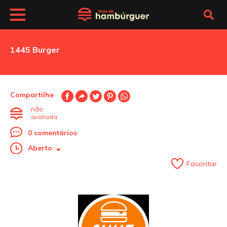
1445 Burger
Compartilhe
não
avaliada
0 comentários
Aberto
Favoritar