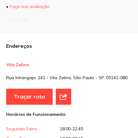
•
Faça sua avaliação
O seu endereço de e-mail não será publicado.
PUBLICIDADE
Campos obrigatórios são marcados com
*
Comentário
Endereços
Vila Zelina
Nome
*
Rua Inhangapi, 241 - Vila Zelina, São Paulo - SP, 03141-080
E-mail
*
Traçar rota
Horários de Funcionamento
Site
Segunda-Feira
18:00-22:45
Sua avaliação