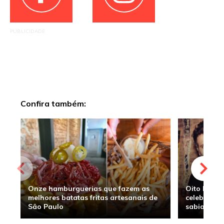
PUBLICIDADE
Confira também:
Onze hamburguerias que fazem as
Oito hambu
melhores batatas fritas artesanais de
celebridade
São Paulo
sabia