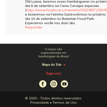
Olá Luana, teremos esses hambúrgueres no próxi
dia 6 de setembro na Ceres Cervejas especiais
(
https://www.facebook.com/events/31923837159106
e estaremos na Feirinha Gastronômica no próximo
dia 14 de setembro no Butantan Food Park.
Esperamos voc6e nos dois! abs
Responder
O maior site
especializado em
hambúrguer do Brasil
Mapa do Site
Siga-nos
© 2026 – Todos direitos reservados.
Privacidade
•
Termos de Uso