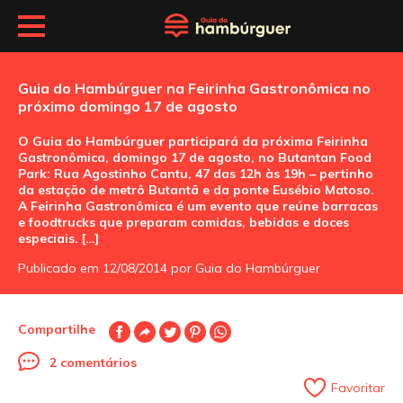
Guia do Hambúrguer na Feirinha Gastronômica no
próximo domingo 17 de agosto
O Guia do Hambúrguer participará da próxima Feirinha
Gastronômica, domingo 17 de agosto, no Butantan Food
Park: Rua Agostinho Cantu, 47 das 12h às 19h – pertinho
da estação de metrô Butantã e da ponte Eusébio Matoso.
A Feirinha Gastronômica é um evento que reúne barracas
e foodtrucks que preparam comidas, bebidas e doces
especiais. […]
Publicado em 12/08/2014 por Guia do Hambúrguer
Compartilhe
2 comentários
Favoritar