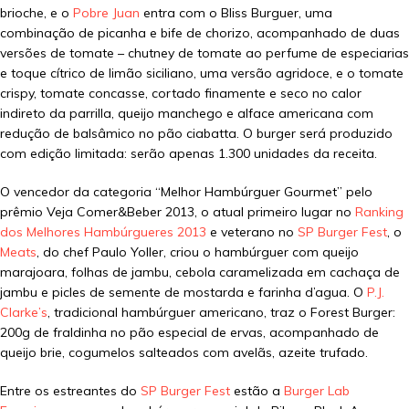
brioche, e o
Pobre Juan
entra com o Bliss Burguer, uma
combinação de picanha e bife de chorizo, acompanhado de duas
versões de tomate – chutney de tomate ao perfume de especiarias
e toque cítrico de limão siciliano, uma versão agridoce, e o tomate
crispy, tomate concasse, cortado finamente e seco no calor
indireto da parrilla, queijo manchego e alface americana com
redução de balsâmico no pão ciabatta. O burger será produzido
com edição limitada: serão apenas 1.300 unidades da receita.
O vencedor da categoria “Melhor Hambúrguer Gourmet” pelo
prêmio Veja Comer&Beber 2013, o atual primeiro lugar no
Ranking
dos Melhores Hambúrgueres 2013
e veterano no
SP Burger Fest
, o
Meats
, do chef Paulo Yoller, criou o hambúrguer com queijo
marajoara, folhas de jambu, cebola caramelizada em cachaça de
jambu e picles de semente de mostarda e farinha d’agua. O
P.J.
Clarke’s
, tradicional hambúrguer americano, traz o Forest Burger:
200g de fraldinha no pão especial de ervas, acompanhado de
queijo brie, cogumelos salteados com avelãs, azeite trufado.
Entre os estreantes do
SP Burger Fest
estão a
Burger Lab