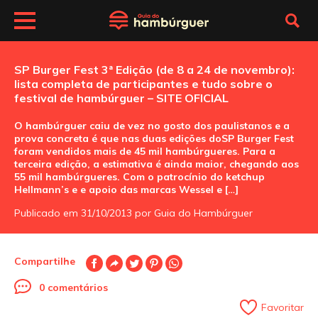
SP Burger Fest 3ª Edição (de 8 a 24 de novembro):
lista completa de participantes e tudo sobre o
festival de hambúrguer – SITE OFICIAL
O hambúrguer caiu de vez no gosto dos paulistanos e a
prova concreta é que nas duas edições doSP Burger Fest
foram vendidos mais de 45 mil hambúrgueres. Para a
terceira edição, a estimativa é ainda maior, chegando aos
55 mil hambúrgueres. Com o patrocínio do ketchup
Hellmann’s e e apoio das marcas Wessel e […]
Publicado em 31/10/2013 por Guia do Hambúrguer
Compartilhe
0 comentários
Favoritar