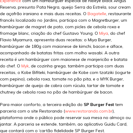
Experience
com um hambúrguer especial de Ribeye Black Angus
Reserva, presunto Pata Negra, queijo Serra da Estrela, sour cream
de açafrão iraniano e mais duas receitas. O
Bagatelle
, restaurante
francês localizado no Jardins, participa com o Magretburger, um
hambúrguer de magret de pato, com picles de cebola roxa e
fromage blanc, criação do chef Gustavo Young. O
Miya
, do chef
Flavio Miyamura, apresenta duas receitas: o Miya Burger,
hambúrguer de 180g com maionese de kimchi, bacon e alface,
acompanhado de batatas fritas com molho wasabi. A outra
receita é um hambúrguer com maionese de manjericão e batata
do chef. O
Myk
, de cozinha grega, também participa com duas
receitas, o Kobe Bifiteki, hambúrguer de Kobe com tzatziki (iogurte
com pepino), cebola roxa, tomate no pão pita, e o MYK Burger,
hambúrguer de queijo de cabra com rúcula, tartar de tomate e
chutney de cebola roxa no pão de hambúrguer de bacon.
Para maior conforto, a terceira edição do
SP Burger Fest
tem
parceria com o site Restorando (
www.restorando.com.br
),
plataforma onde o público pode reservar sua mesa no almoço ou
jantar. A parceria se estende, também, ao aplicativo Guidu Card,
que contará com o ‘cartão fidelidade SP Burger Fest.