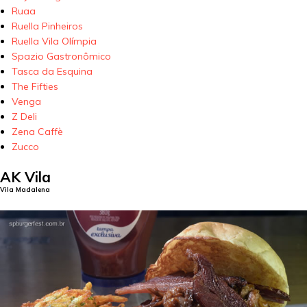
Ruaa
Ruella Pinheiros
Ruella Vila Olímpia
Spazio Gastronômico
Tasca da Esquina
The Fifties
Venga
Z Deli
Zena Caffè
Zucco
AK Vila
Vila Madalena