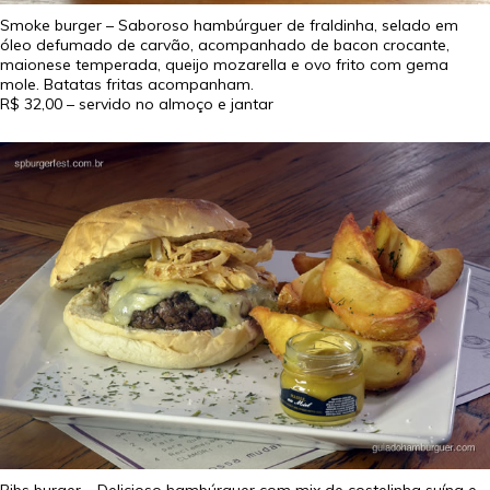
Smoke burger – Saboroso hambúrguer de fraldinha, selado em
óleo defumado de carvão, acompanhado de bacon crocante,
maionese temperada, queijo mozarella e ovo frito com gema
mole. Batatas fritas acompanham.
R$ 32,00
– servido no almoço e jantar
Ribs burger – Delicioso hambúrguer com mix de costelinha suína e