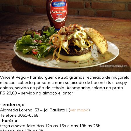
Vincent Vega – hambúrguer de 250 gramas recheado de muçarela
e bacon, coberto por sour cream salpicado de bacon bits e crispy
onions, servido no pão de cebola. Acompanha salada no prato.
R$ 29,80
– servido no almoço e jantar
· endereço
Alameda Lorena, 53 – Jd. Paulista | (
ver mapa
)
Telefone
3051-6368
·
horário
terça a sexta feira das 12h as 15h e das 19h as 23h