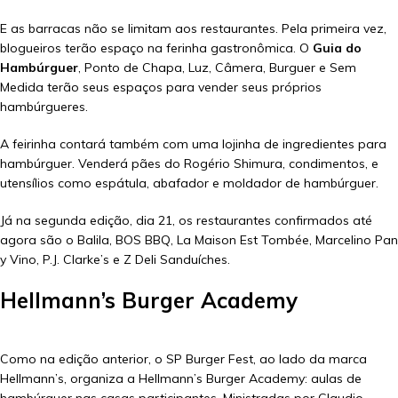
E as barracas não se limitam aos restaurantes. Pela primeira vez,
blogueiros terão espaço na ferinha gastronômica. O
Guia do
Hambúrguer
, Ponto de Chapa, Luz, Câmera, Burguer e Sem
Medida terão seus espaços para vender seus próprios
hambúrgueres.
A feirinha contará também com uma lojinha de ingredientes para
hambúrguer. Venderá pães do Rogério Shimura, condimentos, e
utensílios como espátula, abafador e moldador de hambúrguer.
Já na segunda edição, dia 21, os restaurantes confirmados até
agora são o Balila, BOS BBQ, La Maison Est Tombée, Marcelino Pan
y Vino, P.J. Clarke’s e Z Deli Sanduíches.
Hellmann’s Burger Academy
Como na edição anterior, o SP Burger Fest, ao lado da marca
Hellmann’s, organiza a Hellmann’s Burger Academy: aulas de
hambúrguer nas casas participantes. Ministradas por Claudio