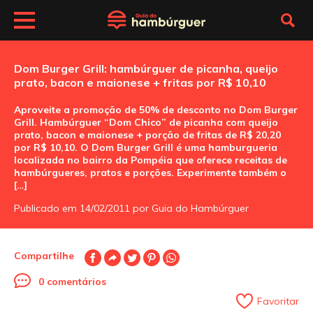
Dom Burger Grill: hambúrguer de picanha, queijo
prato, bacon e maionese + fritas por R$ 10,10
Aproveite a promoção de 50% de desconto no Dom Burger
Grill. Hambúrguer “Dom Chico” de picanha com queijo
prato, bacon e maionese + porção de fritas de R$ 20,20
por R$ 10,10. O Dom Burger Grill é uma hamburgueria
localizada no bairro da Pompéia que oferece receitas de
hambúrgueres, pratos e porções. Experimente também o
[…]
Publicado em 14/02/2011 por Guia do Hambúrguer
Compartilhe
0 comentários
Favoritar