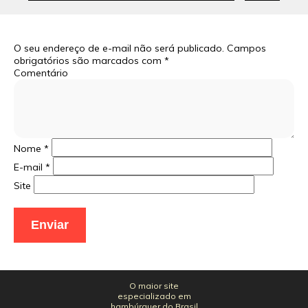
O seu endereço de e-mail não será publicado.
Campos
obrigatórios são marcados com
*
Comentário
Nome
*
E-mail
*
Site
O maior site
especializado em
hambúrguer do Brasil