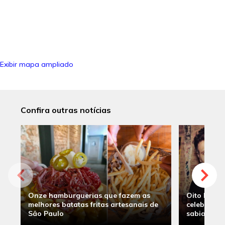
Exibir mapa ampliado
Confira outras notícias
Onze hamburguerias que fazem as
Oito hambu
melhores batatas fritas artesanais de
celebridade
São Paulo
sabia