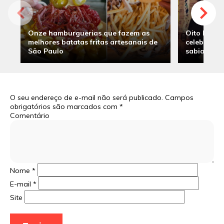
Onze hamburguerias que fazem as
Oito hambu
melhores batatas fritas artesanais de
celebridade
São Paulo
sabia
O seu endereço de e-mail não será publicado.
Campos
obrigatórios são marcados com
*
Comentário
Nome
*
E-mail
*
Site