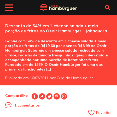
Desconto de 54% em 1 cheese salada + meia
porção de fritas no Osnir Hamburger – Jabaquara
Ganhe com 54% de desconto em 1 cheese salada + meia
porção de fritas de R$19,60 por apenas R$8,99 no Osnir
Hambúrger. Saboreie um cheese salada recheado com
alface, rodelas de tomate fresquinhas, queijo derretido e
acompanhado por uma porção de batatinhas fritas.
Fundado em de 1969, O Osnir Hambúrger foi uma das
primeiras lanchonetes […]
Publicado em 16/02/2011 por Guia do Hambúrguer
Compartilhe
1 comentários
Favoritar