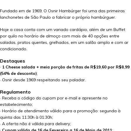
Fundado em de 1969, O Osnir Hambúrger foi uma das primeiras
lanchonetes de São Paulo a fabricar o próprio hambúrguer.
Hoje a casa conta com um variado cardápio, além de um Buffet
por quilo no horário de almoço com mais de 40 opções entre
saladas, pratos quentes, grelhados, em um salão amplo e com ar
condicionado.
Destaques
·
1 Cheese salada + meia porção de fritas de R$19,60 por R$8,99
(54% de desconto)
;
· Osnir desde 1969 respeitando seu paladar.
Regulamento
· Receba o código do cupom por e-mail e apresente no
estabelecimento;
· Horário de atendimento válido para a promoção: segunda à
quinta das 11:30h à 01:30h;
· A oferta não é válida para delivery;
·
Cupom válido de 16 de Fevereiro a 16 de Maio de 2011
;