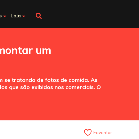
s
Loja
 montar um
em se tratando de fotos de comida. As
os que são exibidos nos comerciais. O
Favoritar