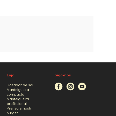
Loja
Siga-nos
Dosador de sal
Manteigueira
compacta
Manteigueira
profissional
Prensa smash
burger