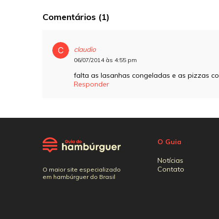
Comentários (1)
claudio
06/07/2014 às 4:55 pm
falta as lasanhas congeladas e as pizzas
Responder
O Guia
Notícias
Contato
O maior site especializado
em hambúrguer do Brasil