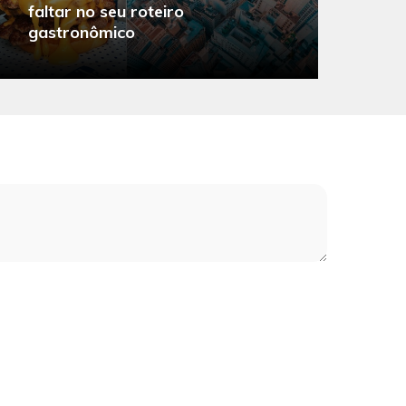
faltar no seu roteiro
O
gastronômico
s