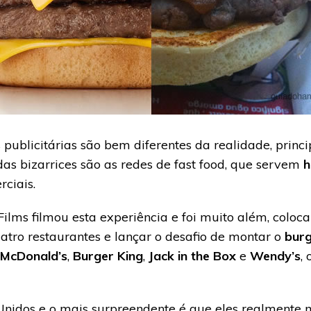
 publicitárias são bem diferentes da realidade, prin
as bizarrices são as redes de fast food, que servem
h
ciais.
ilms filmou esta experiência e foi muito além, colo
uatro restaurantes e lançar o desafio de montar o
bur
McDonald’s
,
Burger King
,
Jack in the Box
e
Wendy’s
,
 Unidos e o mais surpreendente é que eles realment