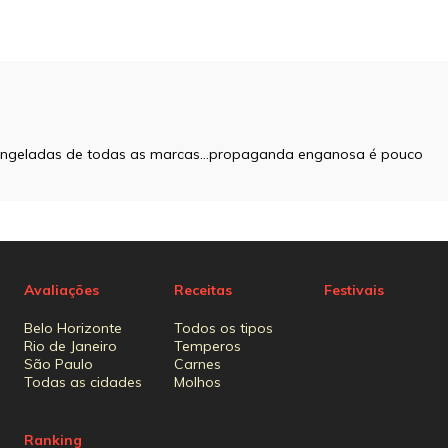
 congeladas de todas as marcas…propaganda enganosa é pouco
Avaliações
Receitas
Festivais
Belo Horizonte
Todos os tipos
Rio de Janeiro
Temperos
São Paulo
Carnes
Todas as cidades
Molhos
Ranking