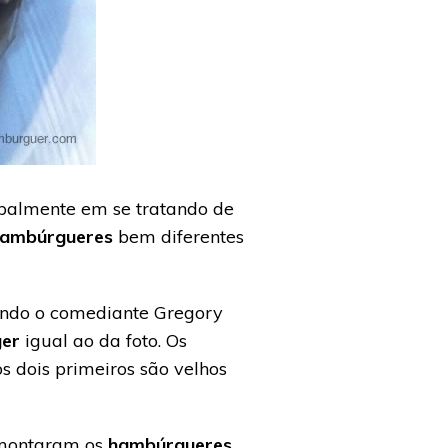
cipalmente em se tratando de
ambúrgueres
bem diferentes
cando o comediante Gregory
ger
igual ao da foto. Os
 os dois primeiros são velhos
e montaram os
hambúrgueres