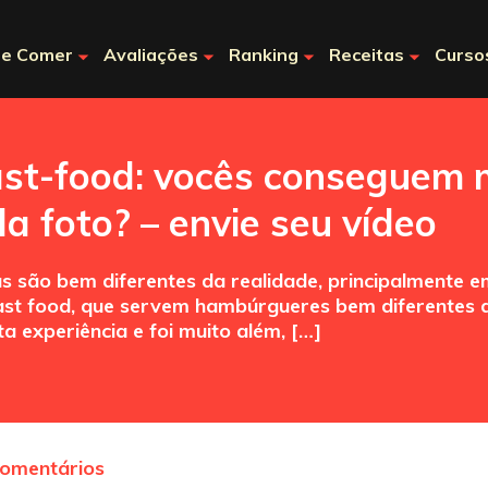
e Comer
Avaliações
Ranking
Receitas
Curso
fast-food: vocês conseguem
a foto? – envie seu vídeo
ias são bem diferentes da realidade, principalmente 
ast food, que servem hambúrgueres bem diferentes d
a experiência e foi muito além, […]
comentários