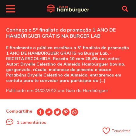
Conheça o 5º finalista da promoção 1 ANO DE
HAMBÚRGUER GRÁTIS NA BURGER LAB
E finalmente o público escolheu o 5º finalista da promoção
1 ANO DE HAMBÚRGUER GRÁTIS na Burger Lab. ·
RECEITA ESCOLHIDA: Receita 10 com 28,4% dos votos:
Autor: Dryelle Celestino de Almeida Hambúrguer bovino,
gorgonzola, rúcula, maionese de pimenta e bacon
Parabéns Dryelle Celestino de Almeida, entraremos em
contato para te convidar para participar do […]
Publicado em 04/02/2013 por Guia do Hambúrguer
Compartilhe
1 comentários
Favoritar