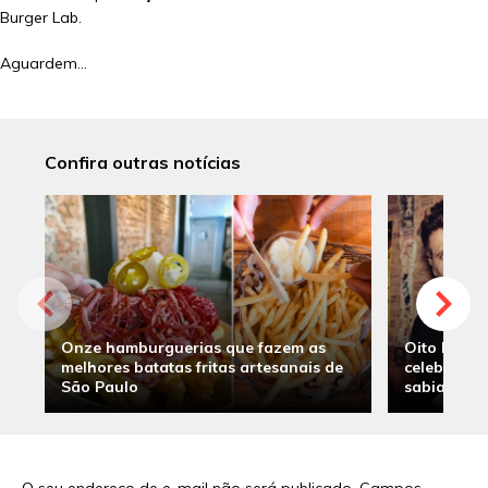
Burger Lab.
Aguardem…
Confira outras notícias
Onze hamburguerias que fazem as
Oito hambu
melhores batatas fritas artesanais de
celebridade
São Paulo
sabia
O seu endereço de e-mail não será publicado.
Campos