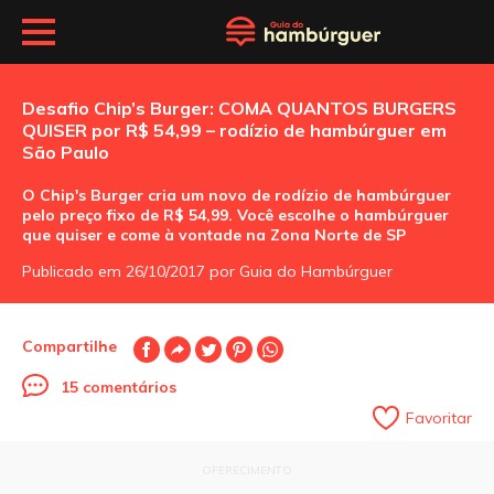
Desafio Chip’s Burger: COMA QUANTOS BURGERS
QUISER por R$ 54,99 – rodízio de hambúrguer em
São Paulo
O Chip's Burger cria um novo de rodízio de hambúrguer
pelo preço fixo de R$ 54,99. Você escolhe o hambúrguer
que quiser e come à vontade na Zona Norte de SP
Publicado em 26/10/2017 por Guia do Hambúrguer
Compartilhe
15 comentários
Favoritar
OFERECIMENTO