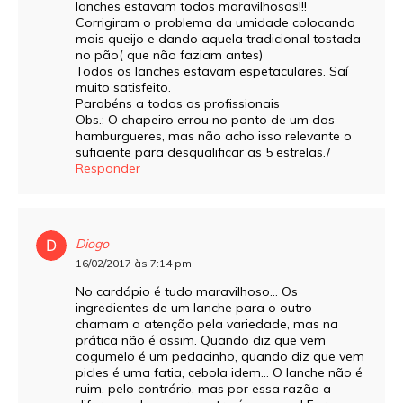
lanches estavam todos maravilhosos!!!
Corrigiram o problema da umidade colocando
mais queijo e dando aquela tradicional tostada
no pão( que não faziam antes)
Todos os lanches estavam espetaculares. Saí
muito satisfeito.
Parabéns a todos os profissionais
Obs.: O chapeiro errou no ponto de um dos
hamburgueres, mas não acho isso relevante o
suficiente para desqualificar as 5 estrelas./
Responder
Diogo
16/02/2017 às 7:14 pm
No cardápio é tudo maravilhoso… Os
ingredientes de um lanche para o outro
chamam a atenção pela variedade, mas na
prática não é assim. Quando diz que vem
cogumelo é um pedacinho, quando diz que vem
picles é uma fatia, cebola idem… O lanche não é
ruim, pelo contrário, mas por essa razão a