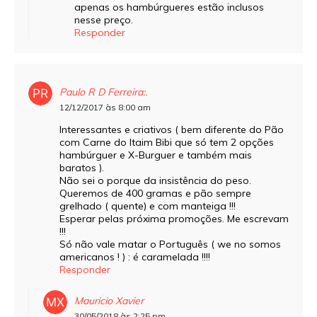
apenas os hambúrgueres estão inclusos
nesse preço.
Responder
Paulo R D Ferreira:.
12/12/2017 às 8:00 am
Interessantes e criativos ( bem diferente do Pão
com Carne do Itaim Bibi que só tem 2 opções
hambúrguer e X-Burguer e também mais
baratos ).
Não sei o porque da insistência do peso.
Queremos de 400 gramas e pão sempre
grelhado ( quente) e com manteiga !!!
Esperar pelas próxima promoções. Me escrevam
!!!
Só não vale matar o Português ( we no somos
americanos ! ) : é caramelada !!!!
Responder
Mauricio Xavier
30/05/2018 às 2:25 pm