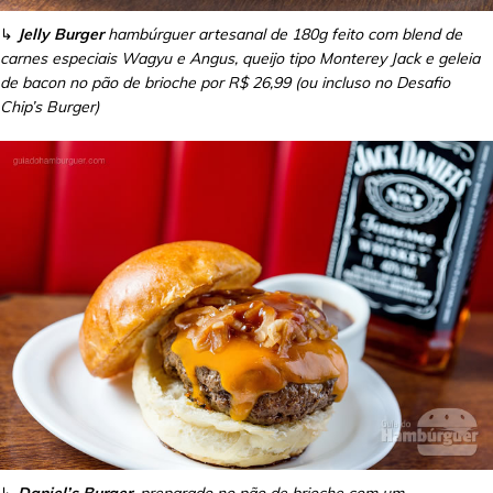
↳
Jelly Burger
hambúrguer artesanal de 180g feito com blend de
carnes especiais Wagyu e Angus, queijo tipo Monterey Jack e geleia
de bacon no pão de brioche por R$ 26,99 (ou incluso no Desafio
Chip’s Burger)
↳
Daniel’s Burger
, preparado no pão de brioche com um