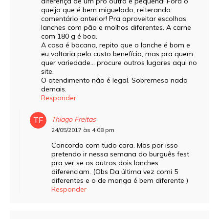
diferença de um pro outro é pequena! Fora o
queijo que é bem miguelado, reiterando
comentário anterior! Pra aproveitar escolhas
lanches com pão e molhos diferentes. A carne
com 180 g é boa.
A casa é bacana, repito que o lanche é bom e
eu voltaria pelo custo benefício, mas pra quem
quer variedade… procure outros lugares aqui no
site.
O atendimento não é legal. Sobremesa nada
demais.
Responder
Thiago Freitas
24/05/2017 às 4:08 pm
Concordo com tudo cara. Mas por isso
pretendo ir nessa semana do burguês fest
pra ver se os outros dois lanches
diferenciam. (Obs Da última vez comi 5
diferentes e o de manga é bem diferente )
Responder