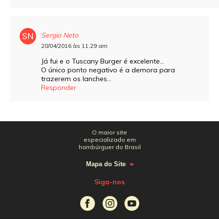
Sergio Neto
20/04/2016 às 11:29 am
Já fui e o Tuscany Burger é excelente…
O único ponto negativo é a demora para
trazerem os lanches…
Responder
O maior site
especializado em
hambúrguer do Brasil
Mapa do Site
Siga-nos