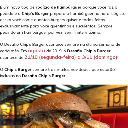
É um novo tipo de
rodízio de hambúrguer
porque você faz o
pedido e o
Chip’s Burger
prepara o hambúrguer na hora. Lógico,
assim você come quantos burgers quiser e todos feitos
exclusivamente para você quentinhos e suculentos. Sempre
pedindo um hambúrguer por vez, sem limite máximo.
O Desafio Chip’s Burger acontece sempre na última semana de
agosto
cada mês. Em
de 2019, o
Desafio Chip’s Burger
21/10 (segunda-feira) a 3/11 (domingo)
acontece de
!
O
Chip’s Burger
sempre traz muitas novidades que estarão
inclusas no
Desafio Chip’s Burger
.