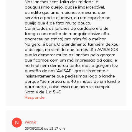
Nos lanches senti falta de umidade, e
pouquissimo queijo, quase imperceptível,
acredito que uma maionese, mesmo que
servida a parte ajudava, ou um capricho no
queijo que é de fato muito pouco.
Comi todos os lanches do cardápio e o de
frango com molho de manga(inclusive não
apareceu na crítica) pra mim foi o melhor.
No geral é bom. O atendimento também deixou
a desejar, no sentido que fomos tão AVISADOS
que ia demorar muito os lanches pelo garçom
que ficamos com um má impressão da casa, e
no final nem demorou tanto, mas o garçom fez
questão de nos”AVISAR” grosseiramente e
insistentemente que pedissimos logo o lanche
porque “demorava uns 40 minutos de um lanche
para outro”, coisa essa que nem se cumpriu.
Nota 4 de 1 a 5 =D
Responder
Nicole
03/06/2016 às 12:17 am