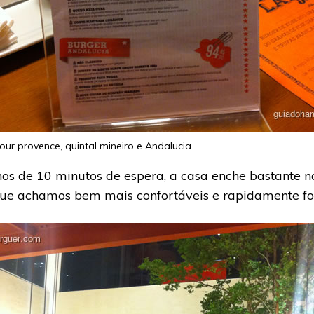
our provence, quintal mineiro e Andalucia
 de 10 minutos de espera, a casa enche bastante n
rque achamos bem mais confortáveis e rapidamente f