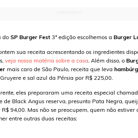
OFERECIMENTO
a do
SP Burger Fest
3ª edição escolhemos a
Burger L
montem sua receita acrescentando os ingredientes disp
s,
veja nossa matéria sobre a casa
. Além disso, o
Burg
er
mais caro de São Paulo, receita que leva
hambúrg
 Gruyere e sal azul da Pérsia por R$ 225,00.
ferente, eles prepararam uma receita especial chama
 de Black Angus reserva, presunto Pata Negra, queijo
r R$ 94,00. Mas não se preocupem, quem não estiver 
er entre outras duas receitas: