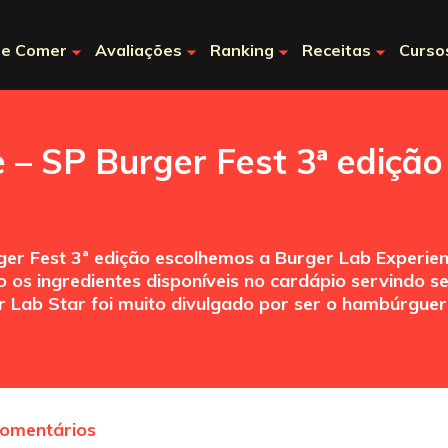
e Comer
Avaliações
Ranking
Receitas
Curso
 – SP Burger Fest 3ª edição
r Fest 3ª edição escolhemos a Burger Lab Experien
 os ingredientes disponíveis no cardápio servindo 
r Lab Star foi muito divulgado por ser o hambúrguer
comentários