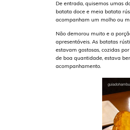
De entrada, quisemos umas das
batata doce e meia batata rús
acompanham um molho ou mai
Não demorou muito e a porçã
apresentáveis. As batatas rús
estavam gostosas, cozidas po
de boa quantidade, estava b
acompanhamento.