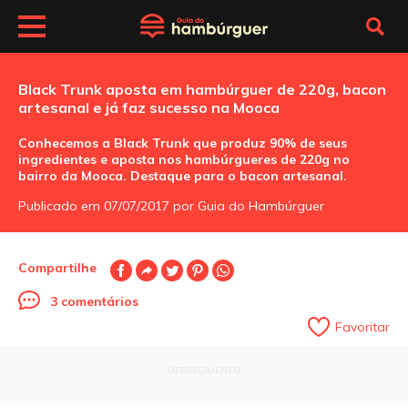
Black Trunk aposta em hambúrguer de 220g, bacon
artesanal e já faz sucesso na Mooca
Conhecemos a Black Trunk que produz 90% de seus
ingredientes e aposta nos hambúrgueres de 220g no
bairro da Mooca. Destaque para o bacon artesanal.
Publicado em 07/07/2017 por Guia do Hambúrguer
Compartilhe
3 comentários
Favoritar
OFERECIMENTO