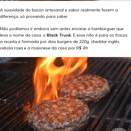
A suavidade do bacon artesanal e sabor realmente fazem a
diferença, só provando para saber.
Não podíamos ir embora sem antes encarar o hambúrguer que
leva o nome da casa: o
Black Trunk
. E esse não é para os fracos,
a receita é formada por dois burgers de 220g, cheddar inglês,
cebola roxa e a maionese da casa por R$ 49.