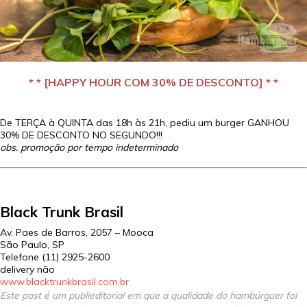
* * [HAPPY HOUR COM 30% DE DESCONTO] * *
De TERÇA à QUINTA das 18h às 21h, pediu um burger GANHOU
30% DE DESCONTO NO SEGUNDO!!!
obs. promoção por tempo indeterminado
Black Trunk Brasil
Av. Paes de Barros, 2057 – Mooca
São Paulo, SP
Telefone (11) 2925-2600
delivery não
www.blacktrunkbrasil.com.br
Este post é um publieditorial em que a qualidade do hambúrguer foi