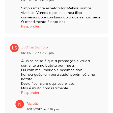
05/01/2018 às 6:53 pm
Simplesmente espetacular. Melhor: somos
vizinhos. Vamos a pé, eu e meu filho,
conversando e combinando o que iremos pedir.
O atendimento é nota dez.
Responder
Ludmila Santoro
06/08/2017 às 7:20 pm
A única coisa é que a promoção é valida
somente uma batata por mesa.
Fui com meu marido e pedimos dois
hamburguês (um para cada) porém só uma
batata.
Devia ficar claro aqui sobre isso.
Mas é muito bom realmente.
Responder
Natália
10/10/2017 às 6:02 pm