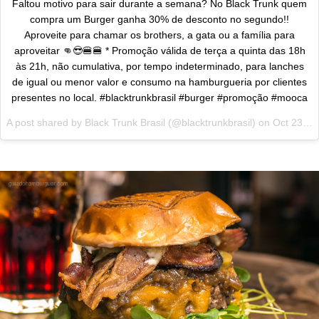
Faltou motivo para sair durante a semana? No Black Trunk quem
compra um Burger ganha 30% de desconto no segundo!!
Aproveite para chamar os brothers, a gata ou a família para
aproveitar 👊😎🍔🍔 * Promoção válida de terça a quinta das 18h
às 21h, não cumulativa, por tempo indeterminado, para lanches
de igual ou menor valor e consumo na hamburgueria por clientes
presentes no local. #blacktrunkbrasil #burger #promoção #mooca
A post shared by Black Trunk Brasil (@blacktrunkbrasil) on
Oct 23, 2017 at 12:48pm PDT