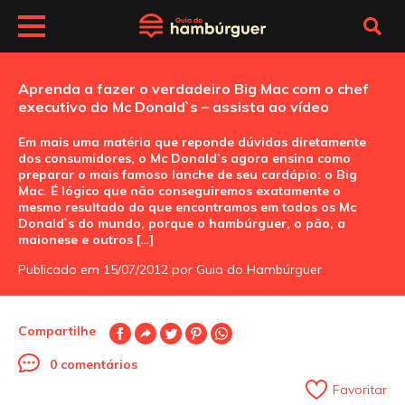
Aprenda a fazer o verdadeiro Big Mac com o chef
executivo do Mc Donald`s – assista ao vídeo
Em mais uma matéria que reponde dúvidas diretamente
dos consumidores, o Mc Donald’s agora ensina como
preparar o mais famoso lanche de seu cardápio: o Big
Mac. É lógico que não conseguiremos exatamente o
mesmo resultado do que encontramos em todos os Mc
Donald`s do mundo, porque o hambúrguer, o pão, a
maionese e outros […]
Publicado em 15/07/2012 por Guia do Hambúrguer
Compartilhe
0 comentários
Favoritar