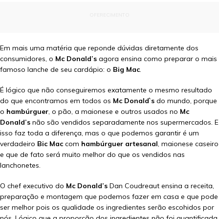
OFERECIMENTO
Em mais uma matéria que reponde dúvidas diretamente dos
consumidores, o
Mc Donald’s
agora ensina como preparar o mais
famoso lanche de seu cardápio: o
Big Mac
.
É lógico que não conseguiremos exatamente o mesmo resultado
do que encontramos em todos os
Mc Donald`s
do mundo, porque
o
hambúrguer
, o pão, a maionese e outros usados no
Mc
Donald’s
não são vendidos separadamente nos supermercados. E
isso faz toda a diferença, mas o que podemos garantir é um
verdadeiro
Bic Mac
com
hambúrguer artesanal
, maionese caseiro
e que de fato será muito melhor do que os vendidos nas
lanchonetes.
O chef executivo do
Mc Donald’s
Dan Coudreaut ensina a receita,
preparação e montagem que podemos fazer em casa e que pode
ser melhor pois os qualidade os ingredientes serão escohidos por
nós. Lógico que a proporção dos ingredientes não foi quantificada