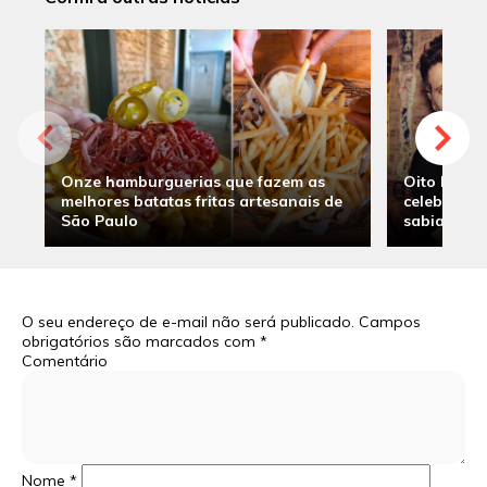
Onze hamburguerias que fazem as
Oito hambu
melhores batatas fritas artesanais de
celebridade
São Paulo
sabia
O seu endereço de e-mail não será publicado.
Campos
obrigatórios são marcados com
*
Comentário
Nome
*