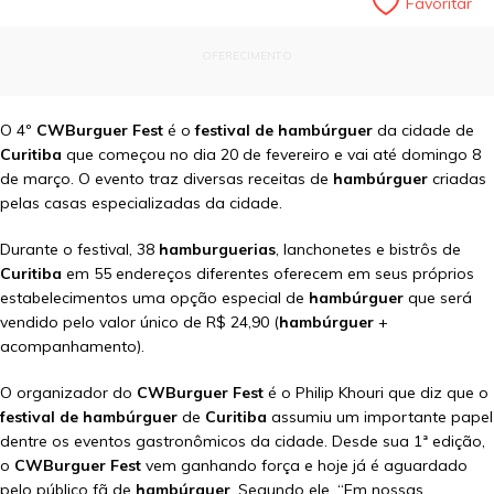
Favoritar
OFERECIMENTO
O 4º
CWBurguer Fest
é o
festival de hambúrguer
da cidade de
Curitiba
que começou no dia 20 de fevereiro e vai até domingo 8
de março. O evento traz diversas receitas de
hambúrguer
criadas
pelas casas especializadas da cidade.
Durante o festival, 38
hamburguerias
, lanchonetes e bistrôs de
Curitiba
em 55 endereços diferentes oferecem em seus próprios
estabelecimentos uma opção especial de
hambúrguer
que será
vendido pelo valor único de R$ 24,90 (
hambúrguer
+
acompanhamento).
O organizador do
CWBurguer Fest
é o Philip Khouri que diz que o
festival de hambúrguer
de
Curitiba
assumiu um importante papel
dentre os eventos gastronômicos da cidade. Desde sua 1ª edição,
o
CWBurguer Fest
vem ganhando força e hoje já é aguardado
pelo público fã de
hambúrguer
. Segundo ele, “Em nossas