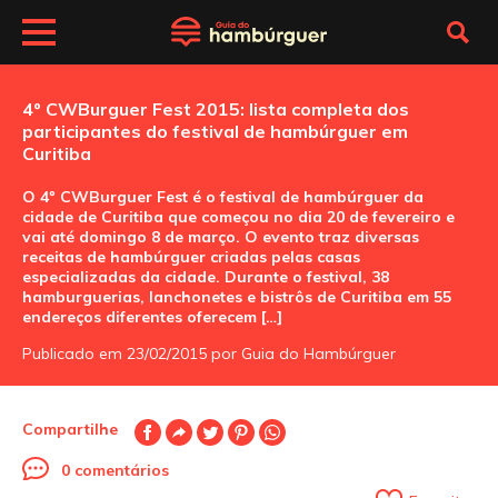
4º CWBurguer Fest 2015: lista completa dos
participantes do festival de hambúrguer em
Curitiba
O 4º CWBurguer Fest é o festival de hambúrguer da
cidade de Curitiba que começou no dia 20 de fevereiro e
vai até domingo 8 de março. O evento traz diversas
receitas de hambúrguer criadas pelas casas
especializadas da cidade. Durante o festival, 38
hamburguerias, lanchonetes e bistrôs de Curitiba em 55
endereços diferentes oferecem […]
Publicado em 23/02/2015 por Guia do Hambúrguer
Compartilhe
0 comentários