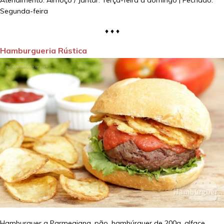
Segunda-feira
♦ ♦ ♦
Hamburgueria Rústica
Hamburguer a Parmegiana, pão, hambúrguer de 200g, alface,