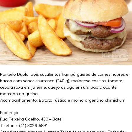
Porteño Duplo, dois suculentos hambúrgueres de carnes nobres e
bacon com sabor churrasco (240 g), maionese caseira, tomate,
cebola roxa em julienne, queijo asiago em um pão crocante
marcado na grelha.
Acompanhamento: Batata rústica e molho argentino chimichurri.
Endereço:
Rua Teixeira Coelho, 430 – Batel
Telefone: (41) 3026-5891
Atendimento: Almoço / Jantar: Terça-feira a domingo | Fechado: