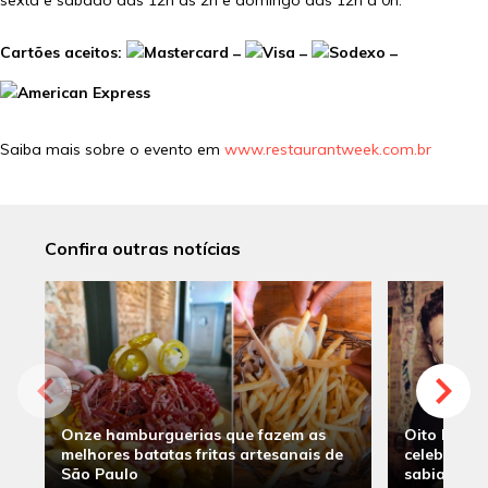
sexta e sábado das 12h às 2h e domingo das 12h à 0h.
Cartões aceitos:
–
–
–
Saiba mais sobre o evento em
www.restaurantweek.com.br
Confira outras notícias
Onze hamburguerias que fazem as
Oito hambu
melhores batatas fritas artesanais de
celebridade
São Paulo
sabia