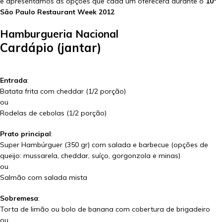
e apresentamos as opções que cada um oferecerá durante o
10º
São Paulo Restaurant Week 2012
Hamburgueria Nacional
Cardápio (jantar)
Entrada
:
Batata frita com cheddar (1/2 porção)
ou
Rodelas de cebolas (1/2 porção)
Prato principal
:
Super Hambúrguer (350 gr) com salada e barbecue (opções de
queijo: mussarela, cheddar, suíço, gorgonzola e minas)
ou
Salmão com salada mista
Sobremesa
:
Torta de limão ou bolo de banana com cobertura de brigadeiro
ou