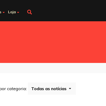
s
Loja
 por categoria: