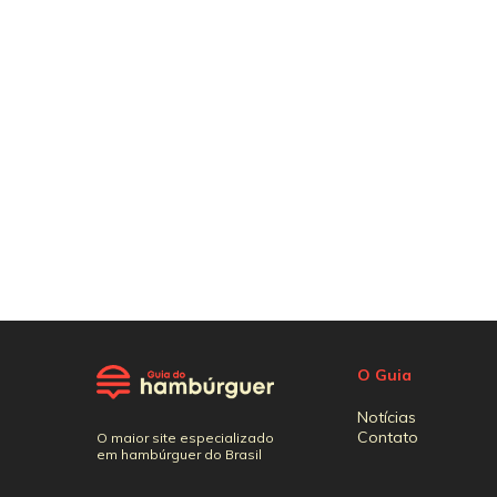
O Guia
Notícias
Contato
O maior site especializado
em hambúrguer do Brasil