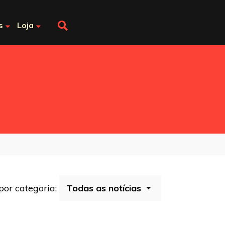
s
Loja
 por categoria: