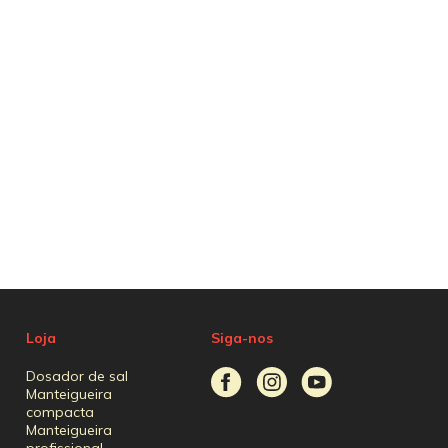
Loja
Siga-nos
Dosador de sal
Manteigueira
compacta
Manteigueira