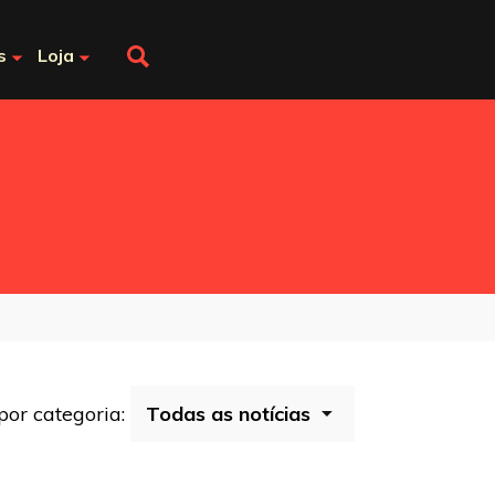
s
Loja
 por categoria: