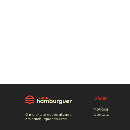
O Guia
Notícias
Contato
O maior site especializado
em hambúrguer do Brasil