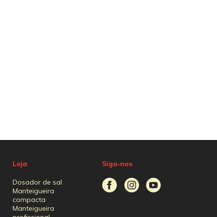
Loja
Siga-nos
Dosador de sal
Manteigueira
compacta
Manteigueira