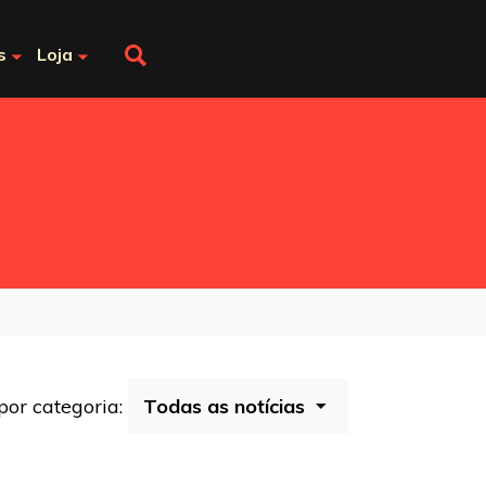
s
Loja
 por categoria: