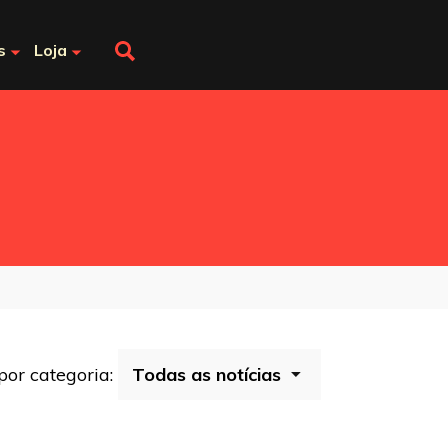
s
Loja
 por categoria: