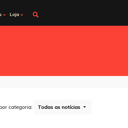
s
Loja
 por categoria: