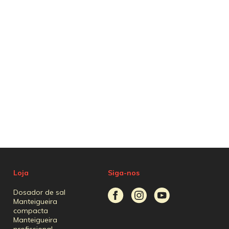
Loja
Siga-nos
Dosador de sal
Manteigueira
compacta
Manteigueira