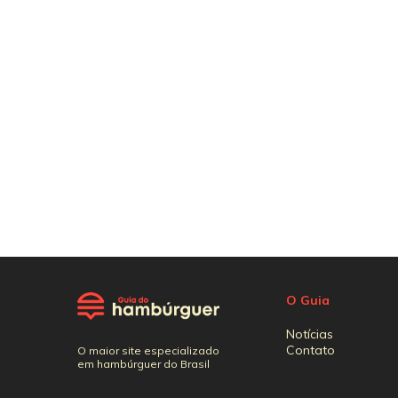
O Guia
Notícias
Contato
O maior site especializado
em hambúrguer do Brasil